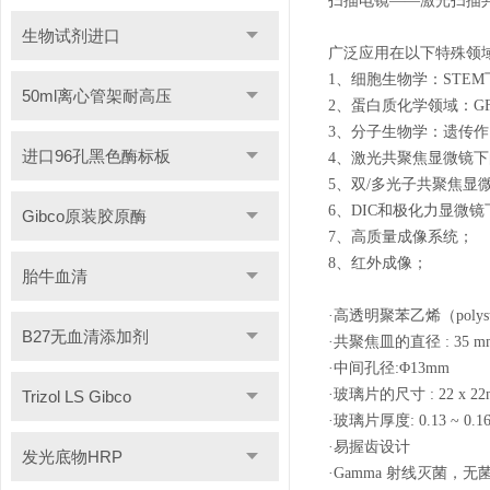
扫描电镜——激光扫描
生物试剂进口
广泛应用在以下特殊领
1、细胞生物学：STE
50ml离心管架耐高压
2、蛋白质化学领域：G
3、分子生物学：遗传
进口96孔黑色酶标板
4、激光共聚焦显微镜
5、双/多光子共聚焦显
6、DIC和极化力显微
Gibco原装胶原酶
7、高质量成像系统；
8、红外成像；
胎牛血清
·高透明聚苯乙烯（polyst
B27无血清添加剂
·共聚焦皿的直径 : 35 m
·中间孔径:
Φ
13mm
·玻璃片的尺寸 : 22 x 2
Trizol LS Gibco
·玻璃片厚度: 0.13 ~ 0.1
·易握齿设计
发光底物HRP
·Gamma 射线灭菌，