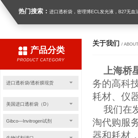
热门搜索：
进口透析袋，密理博ECL发光液，B27无血清培养基，N2培养基，紫外酶标板，Gibco胶原酶，Trizo
关于我们
/ ABOU
产品分类
PRODUCT CATEGORY
上海桥星
务的高科
进口透析袋/透析膜现货
耗材、仪
美国进口透析袋（D）
我们在发
淘代购服
Gibco—Invitrogen试剂
器和耗材
生物试剂进口