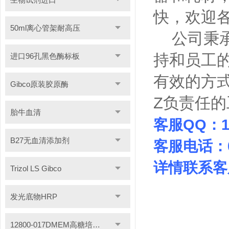
快，欢迎
50ml离心管架耐高压
公司秉承
持和员工
进口96孔黑色酶标板
有效的方
Gibco原装胶原酶
Z负责任的
胎牛血清
客服QQ：146
B27无血清添加剂
客服电话：021
详情联系客
Trizol LS Gibco
发光底物HRP
12800-017DMEM高糖培养基