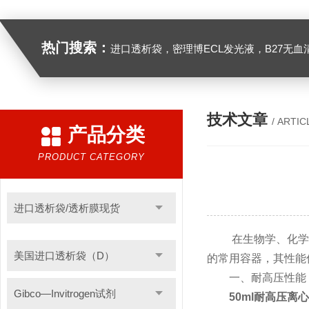
热门搜索：
进口透析袋，密理博ECL发光液，B27无血清培养基，N2培养基，紫外酶标板，Gibco胶原酶，Trizo
技术文章
/ ARTIC
产品分类
PRODUCT CATEGORY
进口透析袋/透析膜现货
在生物学、化学实
美国进口透析袋（D）
的常用容器，其性能
一、耐高压性能
Gibco—Invitrogen试剂
50ml耐高压离