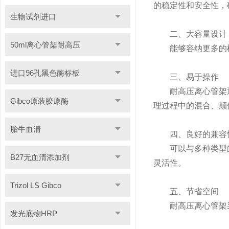
的稳定性和安全性，
生物试剂进口
二、大容量设计
50ml离心管架耐高压
能够容纳更多的样
进口96孔黑色酶标板
三、易于操作
耐高压离心管架通
Gibco原装胶原酶
理过程中的混合、颠
胎牛血清
四、良好的兼容
可以与多种类型的
B27无血清添加剂
灵活性。
Trizol LS Gibco
五、节省空间
耐高压离心管架采
发光底物HRP