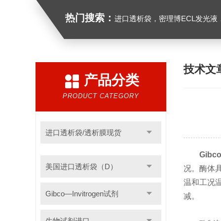
热门搜索：
进口透析袋，密理博ECL发光液，B27无血清培养基，N2培养基，紫外酶标板，G
技术文
产品分类
PRODUCT CATEGORY
进口透析袋/透析膜现货
Gib
美国进口透析袋（D）
况。酶体
温和工况
Gibco—Invitrogen试剂
减。
生物试剂进口