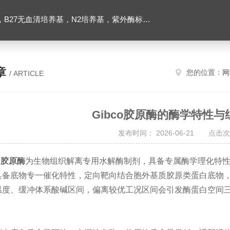
ibco胶原酶，Trizol一步法试剂，反转录酶试剂盒，脂质体2000转染试剂，Roche原装潮霉素B
章
您的位置：
网
/ ARTICLE
Gibco胶原酶的酶学特性
发布时间： 2026-06-21 点击次
co胶原酶
为生物组织解离专用水解酶制剂，具备专属酶学理化特
具备底物专一催化特性，定向靶向结合胞外基质胶原类蛋白底物
温度、缓冲体系酸碱区间，偏离较优工况区间会引发酶蛋白空间