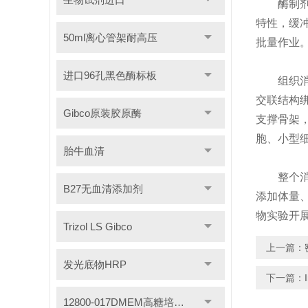
酶制剂本
特性，缓
50ml离心管架耐高压
批量作业
进口96孔黑色酶标板
组织消化
交联结构
Gibco原装胶原酶
支撑骨架
胞、小型
胎牛血清
整个消化
B27无血清添加剂
添加体量
物实验开
Trizol LS Gibco
上一篇：
发光底物HRP
下一篇：
12800-017DMEM高糖培养基