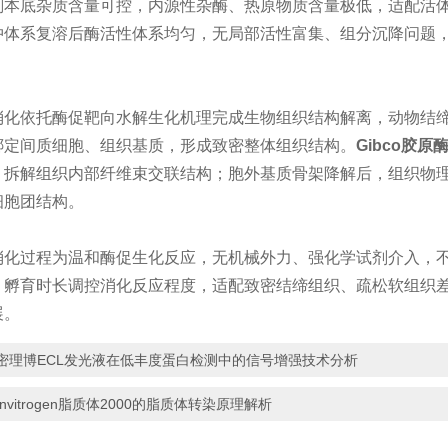
底杂质含量可控，内源性杂酶、热原物质含量极低，适配活体
冲体系复溶后酶活性体系均匀，无局部活性富集、组分沉降问题
。
依托酶促靶向水解生化机理完成生物组织结构解离，动物结缔
绑定间质细胞、组织基质，形成致密整体组织结构。
Gibco胶原
，拆解组织内部纤维束交联结构；胞外基质骨架降解后，组织物
细胞团结构。
过程为温和酶促生化反应，无机械外力、强化学试剂介入，不
、孵育时长调控消化反应程度，适配致密结缔组织、疏松软组织
展。
密理博ECL发光液在低丰度蛋白检测中的信号增强技术分析
Invitrogen脂质体2000的脂质体转染原理解析