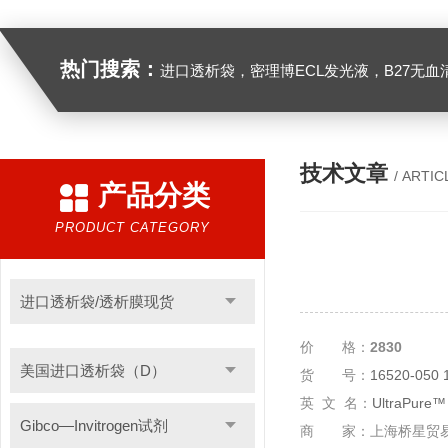
热门搜索：
进口透析袋，密理博ECL发光液，B27无血清培养基，N2培养基，紫外酶标板，Gibco胶原酶，Trizo
技术文章
/ ARTIC
产品分类
PRODUCT CATEGORY
进口透析袋/透析膜现货
价 格：
2830
美国进口透析袋（D）
货 号：
16520-050 
英 文 名：
UltraPure™ 
Gibco—Invitrogen试剂
商 家：上海桥星贸