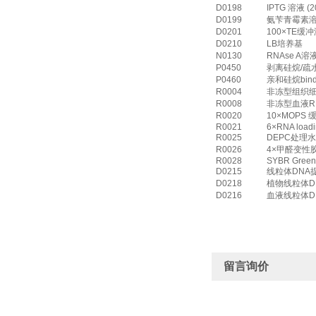
D0198
IPTG 溶液 (2
D0199
氨苄青霉素溶液(
D0201
100×TE缓冲液
D0210
LB培养基
N0130
RNAse A溶液
P0450
剥离硅烷/疏水硅
P0460
亲和硅烷bind-
R0004
非冻型组织细胞
R0008
非冻型血液RNA
R0020
10×MOPS 
R0021
6×RNA loadi
R0025
DEPC处理水
R0026
4×甲醛变性
R0028
SYBR Green 
D0215
线粒体DNA
D0218
植物线粒体D
D0216
血液线粒体D
留言询价