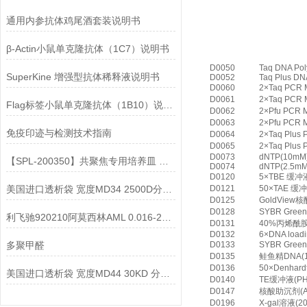
通用内参抗体鸡尾酒套装说明书
β-Actin小鼠单克隆抗体（1C7）说明书
D0050
Taq DNA Po
SuperKine 增强型抗体稀释液说明书
D0052
Taq Plus DN
D0060
2×Taq PCR
D0061
2×Taq PCR
Flag标签小鼠单克隆抗体（1B10）说明书
D0062
2×Pfu PCR
D0063
2×Pfu PCR
免疫印迹与检测技术指南
D0064
2×Taq Plus
D0065
2×Taq Plu
D0073
dNTP(10mM
【SPL-200350】共聚焦专用培养皿 玻璃底皿TC处理
D0074
dNTP(2.5mM
D0120
5×TBE 缓冲
美国进口透析袋 宽度MD34 2500D分子量 5.0米/卷 328元
D0121
50×TAE 缓
D0125
GoldView
D0128
SYBR Gree
利飞驰920210阿莫西林AML 0.016-256说明书
D0131
40%丙烯酰胺
D0132
6×DNA loadi
多聚甲醛
D0133
SYBR Gree
D0135
鲑鱼精DNA(1
D0136
50×Denhar
美国进口透析袋 宽度MD44 30KD 分子量 5.0米/卷 258元
D0140
TE缓冲液(PH=
D0147
核酸助沉剂(Acry
D0196
X-gal溶液(20