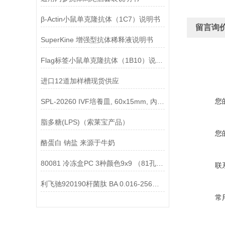
β-Actin小鼠单克隆抗体（1C7）说明书
留言询
SuperKine 增强型抗体稀释液说明书
Flag标签小鼠单克隆抗体（1B10）说明书
进口12道加样槽现货供应
您
SPL-20260 IVF培養皿, 60x15mm, 內部20mm说明
脂多糖(LPS)（索莱宝产品）
您
酪蛋白 钠盐 来源于牛奶
80081 冷冻盒PC 3种颜色9x9 （81孔） 使用说明
联
利飞驰920190杆菌肽 BA 0.016-256说明书
常