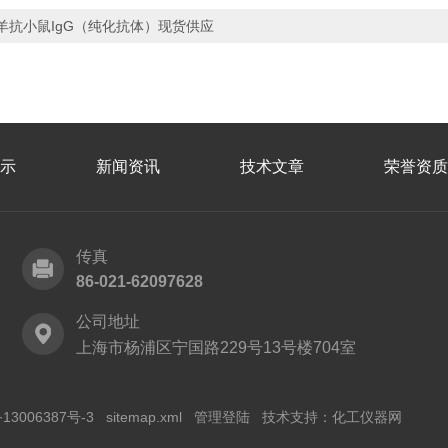
羊抗小鼠IgG（纯化抗体）现货供应
示
新闻资讯
技术文章
荣誉资质
传真
86-021-62097628
公司地址
上海市杨浦区宁国路229号13号楼704室
13006387号-3
sitemap.xml
管理登陆
技术支持：
化工仪器网