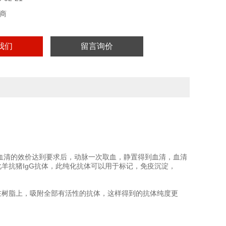
商
我们
留言询价
羊血清的效价达到要求后，动脉一次取血，静置得到血清，血清
羊抗猪IgG抗体，此纯化抗体可以用于标记，免疫沉淀，
在树脂上，吸附全部有活性的抗体，这样得到的抗体纯度更