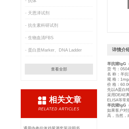
抗体
天恩泽试剂
抗生素科研试剂
生物血清FBS
详情介
蛋白质Marker、DNA Ladder
羊抗猪Ig
货 号：050
查看全部
名 称：羊抗
规 格：1mg/
价 格：60.00
先以A蛋白
采用DEA
相关文章
ELISA等
羊抗猪Ig
RELATED ARTICLES
如果客户对
高，当然，成
通用内参抗体鸡尾酒套装说明书