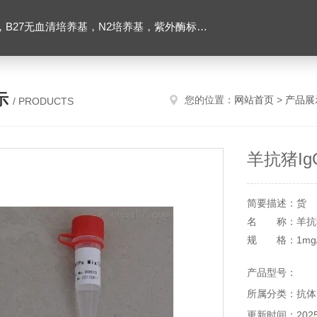
ibco胶原酶，Trizol一步法试剂，反转录酶试剂盒，脂质体2000转染试剂，Roche原装潮霉素B
示
您的位置：
网站首页
>
产品展
/ PRODUCTS
羊抗猪I
简要描述：货 
名 称：羊抗猪
规 格：1mg/
价 格：60.00/
产品型号：
所属分类：抗体
更新时间：2025-