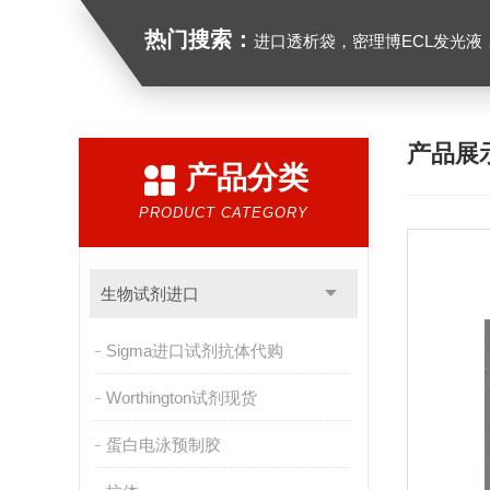
热门搜索：
进口透析袋，密理博ECL发光液，B27无血清培养基，N2培养基，紫外酶标板，G
产品展
产品分类
PRODUCT CATEGORY
生物试剂进口
Sigma进口试剂抗体代购
Worthington试剂现货
蛋白电泳预制胶