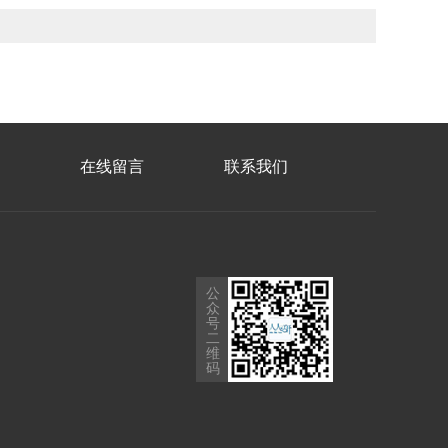
在线留言
联系我们
公
众
号
二
维
码