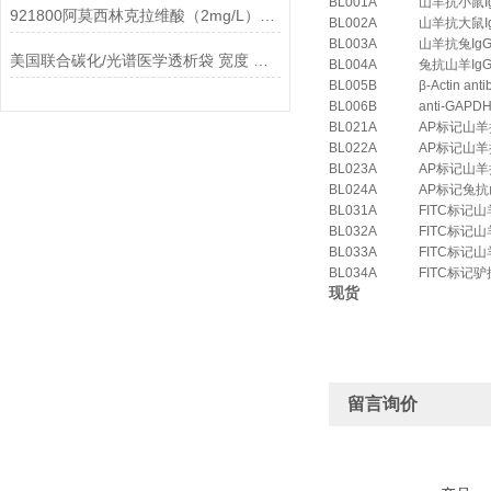
BL001A
山羊抗小鼠Ig
921800阿莫西林克拉维酸（2mg/L）AMC .016-256说明
BL002A
山羊抗大鼠Ig
BL003A
山羊抗兔IgG
美国联合碳化/光谱医学透析袋 宽度 MD44-800说明
BL004A
兔抗山羊IgG
BL005B
β-Actin anti
BL006B
anti-GAPDH
BL021A
AP标记山羊
BL022A
AP标记山羊
BL023A
AP标记山羊
BL024A
AP标记兔抗
BL031A
FITC标记山
BL032A
FITC标记山
BL033A
FITC标记山
BL034A
FITC标记驴
现货
留言询价