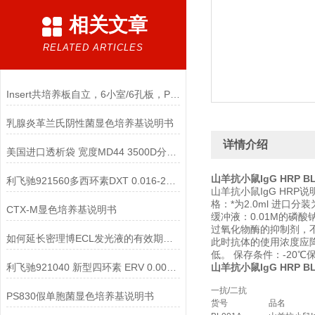
相关文章
RELATED ARTICLES
Insert共培养板自立，6小室/6孔板，PC膜 0.4um孔径说明
乳腺炎革兰氏阴性菌显色培养基说明书
详情介绍
美国进口透析袋 宽度MD44 3500D分子量 5.0米/卷 228元
山羊抗小鼠IgG HRP BL
利飞驰921560多西环素DXT 0.016-256说明书
山羊抗小鼠IgG HRP说明书 G
格：*为2.0ml 进口分装为0
CTX-M显色培养基说明书
缓冲液：0.01M的磷酸钠
过氧化物酶的抑制剂，不
如何延长密理博ECL发光液的有效期与储存方法？
此时抗体的使用浓度应
低。 保存条件：-20℃
利飞驰921040 新型四环素 ERV 0.002-32说明书
山羊抗小鼠IgG HRP BL
一抗/二抗
PS830假单胞菌显色培养基说明书
货号
品名