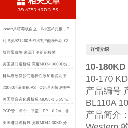
相关文章
RELATED ARTICLES
Insert共培养板自立，6小室/6孔板，PC膜 0.4um孔径说明
利飞驰921460头孢洛扎*/他唑巴坦 C/T 0.016/4说明书
详情介绍
胶原蛋白酶 来源于溶组织梭菌
美国进口透析袋 宽度MD34 3000D分子量 5.0米/卷 328元
10-180K
科玛嘉改良沙门选择性添加剂说明书
10-170 K
20060培养皿60PS TC处理灭菌说明书
产品编号 
美国联合碳化透析袋 MD55-3.5 55mm 3500D
BL110A 1
PCR管，单个，平盖，PP，0.2m，非灭菌说明
产品简介： 1
美国进口透析袋 宽度MD44 30KD 分子量 5.0米/卷 258元
Weste