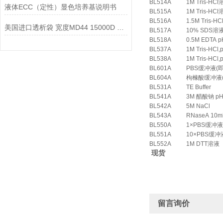
BL514A
1M Tris-HCl
液体ECC（定性）显色培养基说明书
BL515A
1M Tris-HCl
BL516A
1.5M Tris-H
美国进口透析袋 宽度MD44 15000D 分子量5.0米/卷238元
BL517A
10% SDS溶
BL518A
0.5M EDTA p
BL537A
1M Tris-HCl,
BL538A
1M Tris-HCl,
BL601A
PBS缓冲液(
BL604A
枸橼酸缓冲液
BL531A
TE Buffer
BL541A
3M 醋酸钠 pH
BL542A
5M NaCl
BL543A
RNaseA 10ml
BL550A
1×PBS缓冲液(p
BL551A
10×PBS缓冲液(
BL552A
1M DTT溶液
现货
留言询价