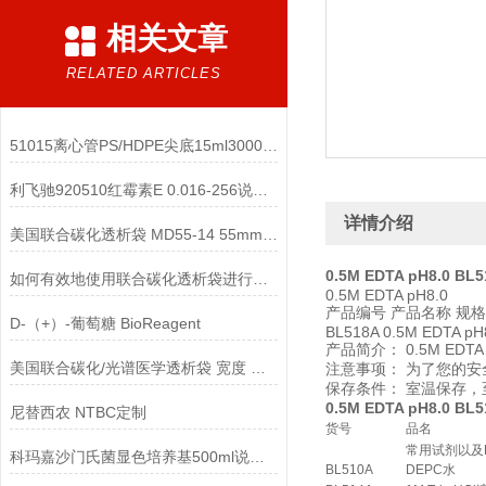
相关文章
RELATED ARTICLES
51015离心管PS/HDPE尖底15ml3000xg灭菌使用说明
利飞驰920510红霉素E 0.016-256说明书
详情介绍
美国联合碳化透析袋 MD55-14 55mm 14000D
0.5M EDTA pH8.0 BL
如何有效地使用联合碳化透析袋进行蛋白质提纯
0.5M EDTA pH8.0
产品编号 产品名称 规格
D-（+）-葡萄糖 BioReagent
BL518A 0.5M EDTA pH8
产品简介： 0.5M EDT
美国联合碳化/光谱医学透析袋 宽度 MD25-800说明
注意事项： 为了您的
保存条件： 室温保存，
0.5M EDTA pH8.0 BL
尼替西农 NTBC定制
货号
品名
常用试剂以及
科玛嘉沙门氏菌显色培养基500ml说明书1122-500ml
BL510A
DEPC水