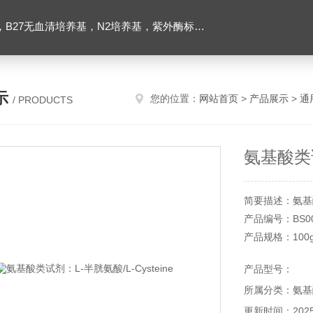
ibco胶原酶，Trizol一步法试剂，反转录酶试剂盒，脂质体2000转染试剂，Roche原装潮霉素B
示
您的位置：
网站首页
>
产品展示
>
通
/ PRODUCTS
氨基酸类试
简要描述：氨基酸类
产品编号：BS00
产品规格：100
产品品牌：Biosh
产品型号：
产品价格：220.
所属分类：氨基
更新时间：2025-