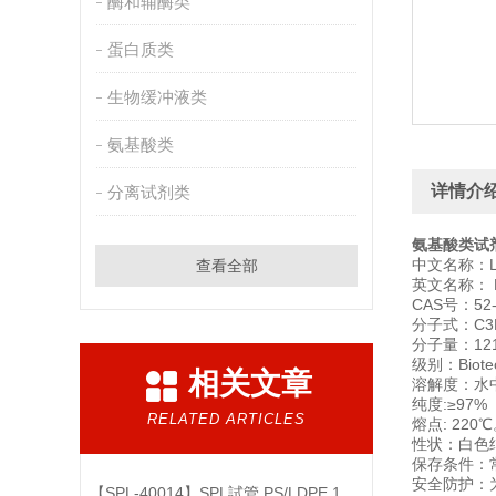
酶和辅酶类
蛋白质类
生物缓冲液类
氨基酸类
详情介
分离试剂类
氨基酸类试剂：
中文名称：L
查看全部
英文名称： L-
CAS号：52-
分子式：C3H
分子量：121
级别：Biotec
相关文章
溶解度：水中
纯度:≥97%
RELATED ARTICLES
熔点: 220
性状：白色
保存条件：
安全防护：
【SPL-40014】SPL試管,PS/LDPE,14ml,RCF说明