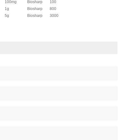
100mg
Biosharp
100
1g
Biosharp
800
5g
Biosharp
3000