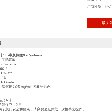
厂商性质：经销
联系
绍
L-半胱氨酸/L-Cysteine
-半胱氨酸
Cysteine
90-4
7NO2S
.16
h Grade
溶解度为25 mg/ml, 溶液呈无色。
℃。
结晶粉末
常温保存，2年。
为了您的安全和健康，请穿实验服并戴一次性手套操作。