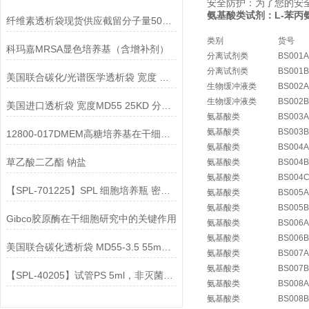
安全防护：为了您的安
氨基酸类试剂：L-苯丙氨酸/L
纤维素透析袋现货供应截留分子量500-1000
类别
货号
科玛嘉MRSA显色培养基（含增补剂）
分离试剂类
BS001A
分离试剂类
BS001B
美国联合碳化/光谱医学透析袋 宽度 MD44-10000说明
生物缓冲液类
BS002A
生物缓冲液类
BS002B
美国进口透析袋 宽度MD55 25KD 分子量 5.0米/卷 298元
氨基酸类
BS003A
氨基酸类
BS003B
12800-017DMEM高糖培养基在干细胞培养中的应用前景
氨基酸类
BS004A
草乙酸二乙酯 钠盐
氨基酸类
BS004B
氨基酸类
BS004
【SPL-701225】SPL 细胞培养瓶 密封盖 PS TC处理说明
氨基酸类
BS005A
氨基酸类
BS005B
Gibco胶原酶在干细胞研究中的关键作用
氨基酸类
BS006A
氨基酸类
BS006B
美国联合碳化透析袋 MD55-3.5 55mm 3500D
氨基酸类
BS007A
氨基酸类
BS007B
【SPL-40205】试管PS 5ml，非灭菌说明
氨基酸类
BS008A
氨基酸类
BS008B