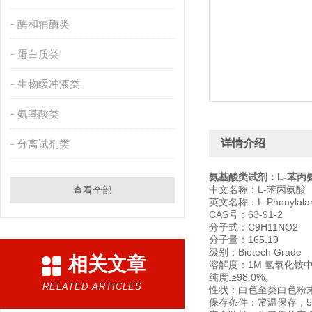
酶和辅酶类
蛋白质类
生物缓冲液类
氨基酸类
详情介绍
分离试剂类
氨基酸类试剂：L-苯丙氨酸/L
中文名称：L-苯丙氨酸
查看全部
英文名称：L-Phenylalan
CAS号：63-91-2
分子式：C9H11NO2
分子量：165.19
级别：Biotech Grade
相关文章
溶解度：1M 氢氧化铵中的
纯度:≥98.0%。
RELATED ARTICLES
性状：白色至类白色粉
保存条件：常温保存，