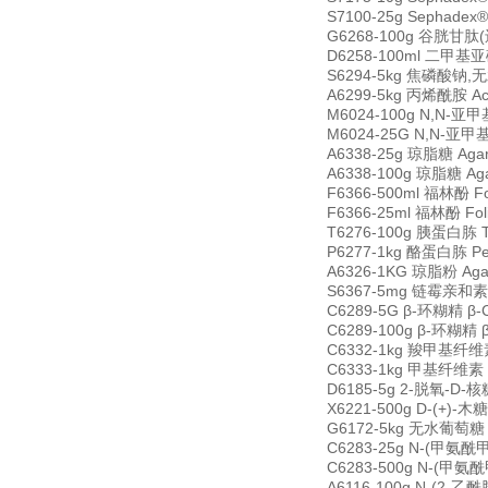
S7100-25g Sephadex
G6268-100g 谷胱甘肽(还
D6258-100ml 二甲基亚砜 
S6294-5kg 焦磷酸钠,无水 
A6299-5kg 丙烯酰胺 Acr
M6024-100g N,N-亚甲基
M6024-25G N,N-亚甲基双
A6338-25g 琼脂糖 Aga
A6338-100g 琼脂糖 Ag
F6366-500ml 福林酚 Fol
F6366-25ml 福林酚 Foli
T6276-100g 胰蛋白胨 Tr
P6277-1kg 酪蛋白胨 Pe
A6326-1KG 琼脂粉 Agar
S6367-5mg 链霉亲和素 S
C6289-5G β-环糊精 β-C
C6289-100g β-环糊精 β
C6332-1kg 羧甲基纤维素钠 C
C6333-1kg 甲基纤维素 Ce
D6185-5g 2-脱氧-D-核糖
X6221-500g D-(+)-木
G6172-5kg 无水葡萄糖 G
C6283-25g N-(甲氨酰甲
C6283-500g N-(甲氨酰
A6116-100g N-(2-乙酰