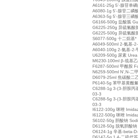
A6161-25g 5’-腺苷单磷酸
A6080-1g 5’-腺苷二磷酸二
A6363-5g 5’-腺苷三磷酸二钠
G6166-500g 盐酸胍 Gua
G6225-250g 异硫氰酸胍 G
G6225-500g 异硫氰酸胍 G
S6077-500g 十二烷基* S
A6049-500ml 2-氨基-2
A6040-100g 2-氨基-2-
U6209-500g 尿素 Ure
M6230-100ml β-巯基乙醇
F6287-500ml 甲酰胺 F
N6259-500ml N’,N-二
D6079-25ml 焦碳酸二乙脂(
P6140-5g 苯甲基黄酰氟 Ph
C6288-1g 3-(3-胆胺丙基
03-3
C6288-5g 3-(3-胆胺丙基
03-3
I6122-100g 咪唑 Imid
I6122-500g 咪唑 Imid
S6102-50g 胆酸钠 Sodi
D6128-50g 脱氧胆酸钠 De
O6124-1g 辛基-beta-D
D6147-5g 1,4-二硫代苏糖