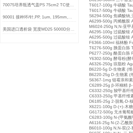
70075培养瓶透气盖PS 75cm2 TC使用说明
T6017-100g 牛磺酸 Ta
T6017-500g 牛磺酸 Ta
S6294-500g 焦磷酸钠,无水
90001 接种环/针,PP, 1um, 195mm,灭菌使用说明
A6299-500g 丙烯酰胺 Ac
M6024-250g N,N-亚甲基
美国进口透析袋 宽度MD25 5000D分子量 5.0米/卷 278元
A6295-100g 过硫酸铵 Am
A6295-500g 过硫酸铵 Am
F6366-100ml 福林酚 Fol
T6276-500g 胰蛋白胨 Tr
P6277-250g 酪蛋白胨 P
Y6302-500g 酵母粉(酵母
A6326-250g 琼脂粉 Agar
B6220-5g D-生物素 (维生
B6220-25g D-生物素 (维
S6367-1mg 链霉亲和素 S
C6289-25g β-环糊精 β-
C6332-250g 羧甲基纤维素钠 
C6333-250g 甲基纤维素 C
D6185-25g 2-脱氧-D-核
X6221-100g D-(+)-木糖
G6172-500g 无水葡萄糖 
C6283-100g N-(甲氨酰
A6116-25g N-(2-乙酰胺
B6010-100g N,N-双(2-