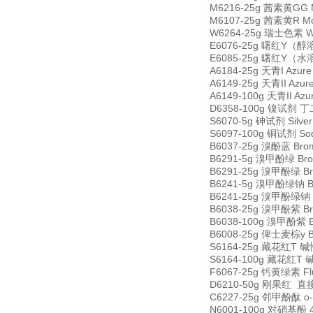
M6216-25g 茜素黄GG Mo
M6107-25g 茜素黄R Mor
W6264-25g 瑞士色素 Wri
E6076-25g 曙红Y（醇溶） 
E6085-25g 曙红Y（水溶）
A6184-25g 天青I Azur
A6149-25g 天青II Azur
A6149-100g 天青II Azu
D6358-100g 镍试剂 丁二
S6070-5g 砷试剂 Silver
S6097-100g 铜试剂 Sodi
B6037-25g 溴酚蓝 Brom
B6291-5g 溴甲酚绿 Brom
B6291-25g 溴甲酚绿 Bro
B6241-5g 溴甲酚绿钠 Bro
B6241-25g 溴甲酚绿钠 Br
B6038-25g 溴甲酚紫 Bro
B6038-100g 溴甲酚紫 Br
B6008-25g 俾士麦棕y Bi
S6164-25g 藏花红T 碱性
S6164-100g 藏花红T 碱
F6067-25g 钙黄绿素 Fl
D6210-50g 刚果红 直接红
C6227-25g 邻甲酚酞 o-c
N6001-100g 对硝基酚 4-