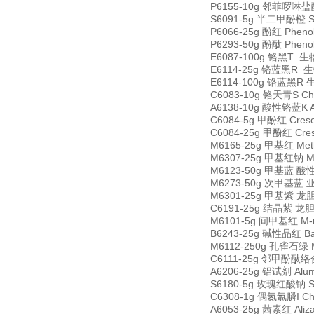
P6155-10g 邻菲啰啉盐酸盐 
S6091-5g 半二甲酚橙 Sem
P6066-25g 酚红 Pheno
P6293-50g 酚酞 Pheno
E6087-100g 铬黑T 生物
E6114-25g 铬蓝黑R 生物
E6114-100g 铬蓝黑R 生
C6083-10g 铬天青S Chr
A6138-10g 酸性铬蓝K Ac
C6084-5g 甲酚红 Creso
C6084-25g 甲酚红 Cres
M6165-25g 甲基红 Met
M6307-25g 甲基红钠 Met
M6123-50g 甲基蓝 酸性蓝
M6273-50g 次甲基蓝 亚甲基
M6301-25g 甲基紫 龙胆紫 
C6191-25g 结晶紫 龙胆紫 
M6101-5g 间甲基红 M-m
B6243-25g 碱性品红 Bas
M6112-250g 孔雀石绿 Ma
C6111-25g 邻甲酚酞络合剂 
A6206-25g 铝试剂 Alu
S6180-5g 玫瑰红酸钠 Sod
C6308-1g 偶氮氯膦I Chl
A6053-25g 茜素红 Aliz