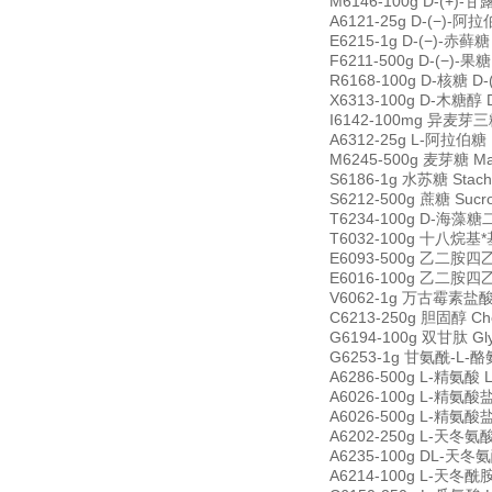
M6146-100g D-(+)-甘
A6121-25g D-(−)-阿拉
E6215-1g D-(−)-赤藓糖 
F6211-500g D-(−)-果糖
R6168-100g D-核糖 D-
X6313-100g D-木糖醇 D
I6142-100mg 异麦芽三糖 
A6312-25g L-阿拉伯糖 
M6245-500g 麦芽糖 Ma
S6186-1g 水苏糖 Stach
S6212-500g 蔗糖 Sucr
T6234-100g D-海藻糖二水
T6032-100g 十八烷基*基氯
E6093-500g 乙二胺四乙酸四
E6016-100g 乙二胺四乙酸
V6062-1g 万古霉素盐酸盐 V
C6213-250g 胆固醇 Cho
G6194-100g 双甘肽 Gly
G6253-1g 甘氨酰-L-酪氨酸
A6286-500g L-精氨酸 L
A6026-100g L-精氨酸盐酸
A6026-500g L-精氨酸盐酸
A6202-250g L-天冬氨酸 
A6235-100g DL-天冬氨酸
A6214-100g L-天冬酰胺 