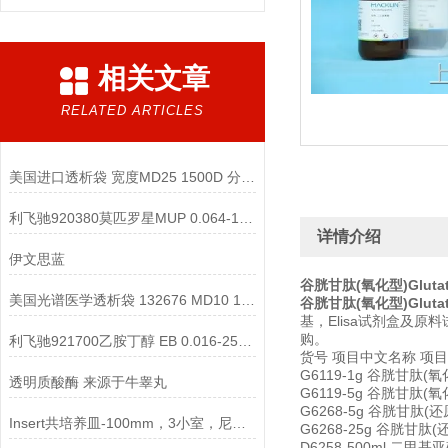
相关文章
RELATED ARTICLES
美国进口透析袋 宽度MD25 1500D 分子量5.0米/卷 348元
利飞驰920380莫匹罗星MUP 0.064-1024说明书
详情介绍
伊文思蓝
谷胱甘肽(氧化型)Glutat
美国光谱医学透析袋 132676 MD10 12-14KD分子量 1米
谷胱甘肽(氧化型)Glutat
基，Elisa试剂盒及
购。
利飞驰921700乙胺丁醇 EB 0.016-256说明书
货号 项目中文名称 项目
G6119-1g 谷胱甘肽(氧化型)
透明质酸酶 来源于牛睾丸
G6119-5g 谷胱甘肽(氧化型)
G6268-5g 谷胱甘肽(还原型
Insert共培养皿-100mm，3小室，尼龙膜，底槽，灭菌说明
G6268-25g 谷胱甘肽(还原
D6258-500ml 二甲基亚砜 