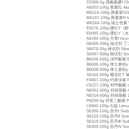
C6308-5g 偶氮氯膦I Chl
A6053-100g 茜素红 Ali
M6216-100g 茜素黄GG M
M6107-100g 茜素黄R Mo
W6264-100g 瑞士色素 Wr
E6076-100g 曙红Y（醇溶）
E6085-100g 曙红Y（水溶
A6184-100g 天青I Azu
D6358-500g 镍试剂 丁二
S6070-25g 砷试剂 Silve
S6097-500g 铜试剂 Sodi
B6038-500g 溴甲酚紫 Br
B6008-100g 俾士麦棕y B
B6008-500g 俾士麦棕y B
S6164-500g 藏花红T 碱
F6067-100g 钙黄绿素 F
C6227-100g 邻甲酚酞 o-
N6001-500g 对硝基酚 4-
N6314-500g 邻硝基酚 2-
P6039-5g 邻苯二酚紫 Pyr
L6060-100g 石蕊 Litm
S6306-100g 苏丹Ⅰ Sud
S6133-100g 苏丹Ⅱ Sud
S6310-100g 苏丹Ⅲ Sud
S6309-100g 苏丹Ⅳ Sud