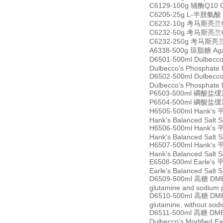
C6129-100g 辅酶Q10 Co
C6205-25g L-半胱氨酸 
C6232-10g 考马斯亮兰G-2
C6232-50g 考马斯亮兰G-2
C6232-250g 考马斯亮兰G-
A6338-500g 琼脂糖 Ag
D6501-500ml Du
Dulbecco's Phosphate B
D6502-500ml Du
Dulbecco's Phosphate B
P6503-500ml 磷酸盐缓冲液
P6504-500ml 磷酸盐缓冲液
H6505-500ml Ha
Hank's Balanced Salt S
H6506-500ml Ha
Hank's Balanced Salt S
H6507-500ml Ha
Hank's Balanced Salt S
E6508-500ml Ea
Earle's Balanced Salt 
D6509-500ml 高糖 DME
glutamine and sodium 
D6510-500ml 高糖 DME
glutamine, without so
D6511-500ml 高糖
Dulbecco’s Modified Ea