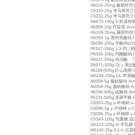
H6110-25mg 赫斯特荧光燃
C6233-25g 考马斯亮兰R-25
C6232-25g 考马斯亮兰G-2
H6073-100g 8-羟基喹啉 
A6009-10g 吖啶橙 Acri
H6109-25mg 赫斯特荧光染
H6350-1g 透明质酸钠 Hya
S6096-100g 辛酸钠(白色粉
P6167-250g 1,3-丙二醇 
P6033-100g 丙酮酸钠 Py
S6022-500g 琥珀酸 , 丁二
D6071-500g D(-)-酒石
S6169-500g D-山梨醇 D
M6236-250g DL-苹果酸 
A6058-5g 偏钒酸钠 Anti
A6058-25g 偏钒酸钠 Ant
A6296-500g 硫酸铵 Amm
P6131-500g 多聚甲醛 P
C6003-25g α-环糊精 α-
C6086-5g γ-环糊精 γ-C
C6086-25g γ-环糊精 γ-
C6340-100g 壳聚糖,脱乙
G6223-100g D-半乳糖 D
M6146-25g D-(+)-甘露