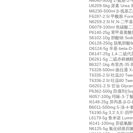
A6040-500g 2-氨基-2-甲
U6209-5kg 尿素 Urea 
M6230-500ml β-巯基乙醇
F6287-2.5l 甲酰胺 For
N6259-2.5l N’,N-二甲
D6079-100ml 焦碳酸二乙脂
P6140-25g 苯甲基黄酰氟 P
S6102-10g 胆酸钠 Sodi
D6128-250g 脱氧胆酸钠 D
O6124-5g 辛基-beta-D
D6147-25g 1,4-二硫代苏
D6261-5g 二硫赤藓糖醇 1,
B6327-1kg 布里杰-35 B
T6328-500ml 曲拉通 X-
T6335-2.5l 吐温20 Tw
T6336-2.5l 吐温80 Tw
G6201-2.5l 甘油 Glyce
P6362-500g 防腐剂(Sup
I6057-100g 吲哚-3-丁酸 
I6148-25g 异丙基-β-D-
B6011-500mg 5-溴-4-氯
T6190-5g 3,3',5,5'-
L6179-5g 鲁米诺 Lumin
I6141-100mg 异硫氰酸荧光
N6125-5g 氯化硝基四氮唑蓝 