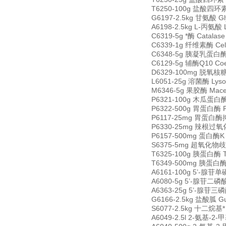
T6250-100g 盐酸四环素 Te
G6197-2.5kg 甘氨酸 Gl
A6198-2.5kg L-丙氨酸 
C6319-5g *酶 Catala
C6339-1g 纤维素酶 Cell
C6348-5g 胰凝乳蛋白酶原 
C6129-5g 辅酶Q10 Coen
D6329-100mg 脱氧核糖核酸
L6051-25g 溶菌酶 Lys
M6346-5g 果胶酶 Mace
P6321-100g 木瓜蛋白酶 P
P6322-500g 胃蛋白酶 Pep
P6117-25mg 胃蛋白酶抑制
P6330-25mg 辣根过氧化物酶
P6157-500mg 蛋白酶K Pr
S6375-5mg 超氧化物歧化酶
T6325-100g 胰蛋白酶 Tr
T6349-500mg 胰蛋白酶抑制
A6161-100g 5’-腺苷单磷
A6080-5g 5’-腺苷二磷酸二
A6363-25g 5’-腺苷三磷酸二
G6166-2.5kg 盐酸胍 Gua
S6077-2.5kg 十二烷基* S
A6049-2.5l 2-氨基-2-甲