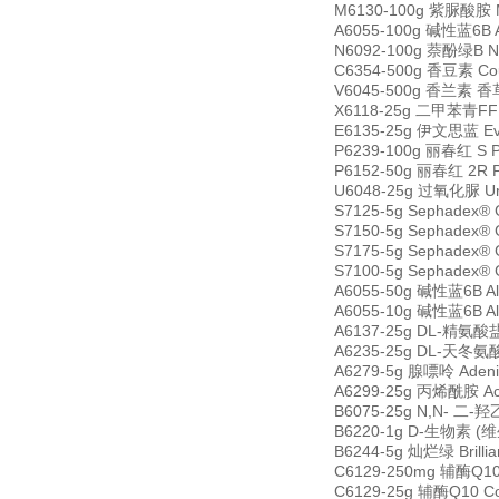
M6130-100g 紫脲酸胺 M
A6055-100g 碱性蓝6B A
N6092-100g 萘酚绿B Na
C6354-500g 香豆素 Co
V6045-500g 香兰素 香草醛
X6118-25g 二甲苯青FF X
E6135-25g 伊文思蓝 Eva
P6239-100g 丽春红 S P
P6152-50g 丽春红 2R 
U6048-25g 过氧化脲 Ure
S7125-5g Sephadex®
S7150-5g Sephadex®
S7175-5g Sephadex®
S7100-5g Sephadex®
A6055-50g 碱性蓝6B Al
A6055-10g 碱性蓝6B Al
A6137-25g DL-精氨酸盐酸
A6235-25g DL-天冬氨酸 
A6279-5g 腺嘌呤 Aden
A6299-25g 丙烯酰胺 Acr
B6075-25g N,N- 二-
B6220-1g D-生物素 (维生
B6244-5g 灿烂绿 Brilli
C6129-250mg 辅酶Q10 
C6129-25g 辅酶Q10 Coe