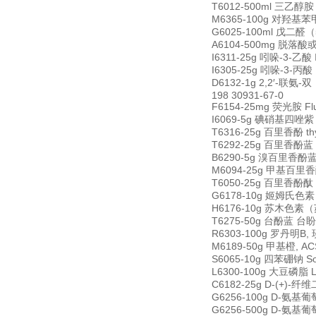
T6012-500ml 三乙醇胺 T
M6365-100g 对羟基苯甲酸
G6025-100ml 戊二醛（5
A6104-500mg 脱落酸或诱
I6311-25g 吲哚-3-乙酸 I
I6305-25g 吲哚-3-丙酸 I
D6132-1g 2,2′-联氨-双
198 30931-67-0
F6154-25mg 荧光胺 Fl
I6069-5g 碘硝基四唑紫 Iod
T6316-25g 百里香酚 thym
T6292-25g 百里香酚蓝 t
B6290-5g 溴百里香酚蓝 b
M6094-25g 甲基百里香酚蓝
T6050-25g 百里香酚酞 th
G6178-10g 姬姆氏色素 Gi
H6176-10g 苏木色素（苏
T6275-50g 台酚蓝 台盼蓝
R6303-100g 罗丹明B, 
M6189-50g 甲基橙, ACS 
S6065-10g 四苯硼钠 Sod
L6300-100g 大豆磷脂 Le
C6182-25g D-(+)-纤维
G6256-100g D-氨基葡萄
G6256-500g D-氨基葡萄