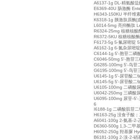
A6137-1g DL-精氨酸盐酸盐
E6369-40U 肠激酶 Enter
H6343-150KU 半纤维素酶 
K6318-1g 胰激肽原酶[血管舒缓
L6014-5mg 亮抑酶肽 Leup
R6324-25mg 核糖核酸酶 
R6372-5KU 核糖核酸酶抑制
F6173-5g 5-氟尿嘧啶 5-
A6162-1g 6-氮杂尿嘧啶 6
C6144-1g 5'-胞苷二磷酸二钠
C6046-50mg 5'-胞苷三磷酸
G6285-100mg 5'-鸟苷二
G6195-100mg 5'-鸟苷三
U6145-1g 5'-尿苷酸二钠 
U6145-5g 5'-尿苷酸二钠 
U6105-100mg 二磷酸尿苷二
U6042-250mg 三磷酸尿苷三
U6095-100mg 尿苷-5'-
6
I6188-1g 二磷酸肌苷二钠 
H6163-25g 没食子酸；二缩
A6041-100g 2-氨基-2-
D6360-500g 1,3-二甲基
H6052-250g 羟基脲 Hyd
B6181-100g 2-溴-2-硝基