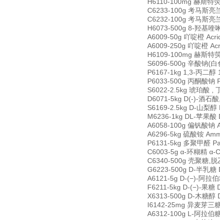
H6110-100mg 赫斯特荧光
C6233-100g 考马斯亮兰R-
C6232-100g 考马斯亮兰G-
H6073-500g 8-羟基喹啉 
A6009-50g 吖啶橙 Acri
A6009-250g 吖啶橙 Acr
H6109-100mg 赫斯特荧光
S6096-500g 辛酸钠(白色粉
P6167-1kg 1,3-丙二醇 1
P6033-500g 丙酮酸钠 Py
S6022-2.5kg 琥珀酸 , 丁
D6071-5kg D(-)-酒石酸
S6169-2.5kg D-山梨醇 D
M6236-1kg DL-苹果酸 D
A6058-100g 偏钒酸钠 An
A6296-5kg 硫酸铵 Ammo
P6131-5kg 多聚甲醛 Par
C6003-5g α-环糊精 α-C
C6340-500g 壳聚糖,脱乙
G6223-500g D-半乳糖 D
A6121-5g D-(−)-阿拉伯
F6211-5kg D-(−)-果糖 
X6313-500g D-木糖醇 D
I6142-25mg 异麦芽三糖 i
A6312-100g L-阿拉伯糖 