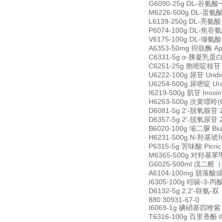
G6090-25g DL-谷氨酸一水
M6226-500g DL-蛋氨酸 D
L6139-250g DL-亮氨酸 
P6074-100g DL-焦谷氨酸
V6175-100g DL-缬氨酸 
A6353-50mg 抑肽酶 Apr
C6331-5g α-胰凝乳蛋白酶
C6251-25g 胞嘧啶核苷 C
U6222-100g 尿苷 Urid
U6254-500g 尿嘧啶 Ura
I6219-500g 肌苷 Inos
H6263-500g 次黄嘌呤(6-
D6081-5g 2'-脱氧腺苷 2
D6357-5g 2'-脱氧尿苷 2
B6020-100g 缩二脲 Biu
H6231-500g N-羟基琥珀
P6315-5g 苦味酸 Picri
M6365-500g 对羟基苯甲酸
G6025-500ml 戊二醛（5
A6104-100mg 脱落酸或诱
I6305-100g 吲哚-3-丙酸 
D6132-5g 2,2′-联氨-双
880 30931-67-0
I6069-1g 碘硝基四唑紫 Iod
T6316-100g 百里香酚 thy