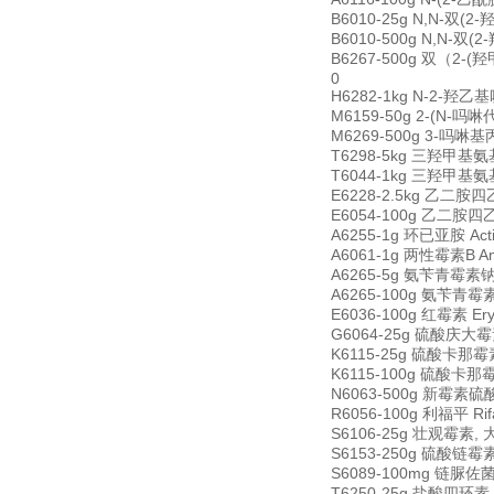
B6010-25g N,N-双(2-羟
B6010-500g N,N-双(2-
B6267-500g 双（2-(羟甲
0
H6282-1kg N-2-羟乙基哌秦
M6159-50g 2-(N-吗啉代
M6269-500g 3-吗啉基丙磺酸
T6298-5kg 三羟甲基氨基甲
T6044-1kg 三羟甲基氨基
E6228-2.5kg 乙二胺四乙酸 
E6054-100g 乙二胺四乙酸四钠
A6255-1g 环已亚胺 Acti
A6061-1g 两性霉素B Amph
A6265-5g 氨苄青霉素钠 Am
A6265-100g 氨苄青霉素钠 
E6036-100g 红霉素 Ery
G6064-25g 硫酸庆大霉素 G
K6115-25g 硫酸卡那霉素 
K6115-100g 硫酸卡那霉素
N6063-500g 新霉素硫酸盐
R6056-100g 利福平 Rif
S6106-25g 壮观霉素, 大观
S6153-250g 硫酸链霉素 S
S6089-100mg 链脲佐菌素
T6250-25g 盐酸四环素 Tet