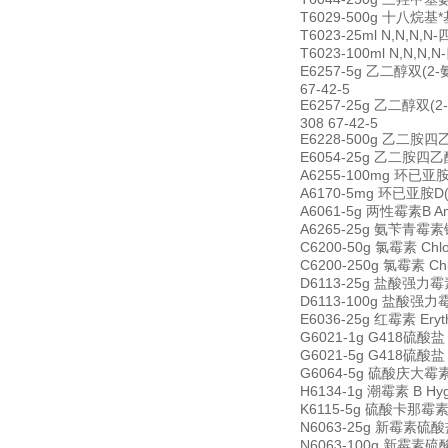
T6029-500g 十八烷基*基溴
T6023-25ml N,N,N,N
T6023-100ml N,N,N,
E6257-5g 乙二醇双(2-氨基乙
67-42-5
E6257-25g 乙二醇双(2-氨基
308 67-42-5
E6228-500g 乙二胺四乙酸 
E6054-25g 乙二胺四乙酸四钠 
A6255-100mg 环已亚胺 A
A6170-5mg 环已亚胺D(更
A6061-5g 两性霉素B Amph
A6265-25g 氨苄青霉素钠 A
C6200-50g 氯霉素 Chlo
C6200-250g 氯霉素 Chl
D6113-25g 盐酸强力霉素 
D6113-100g 盐酸强力霉素
E6036-25g 红霉素 Eryt
G6021-1g G418硫酸盐 G
G6021-5g G418硫酸盐 G
G6064-5g 硫酸庆大霉素 G
H6134-1g 潮霉素 B Hyg
K6115-5g 硫酸卡那霉素 K
N6063-25g 新霉素硫酸盐 
N6063-100g 新霉素硫酸盐