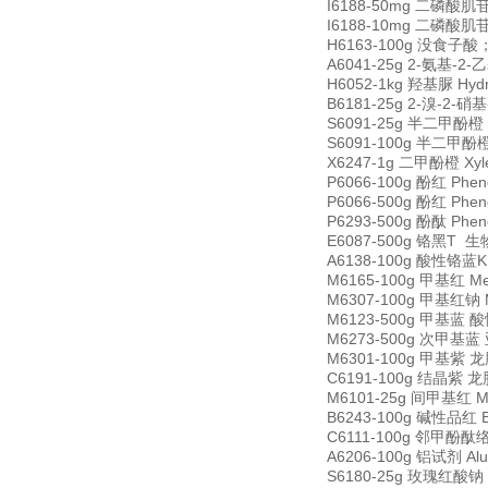
I6188-50mg 二磷酸肌苷二
I6188-10mg 二磷酸肌苷二
H6163-100g 没食子酸；二
A6041-25g 2-氨基-2-乙基
H6052-1kg 羟基脲 Hydr
B6181-25g 2-溴-2-硝基-
S6091-25g 半二甲酚橙 Se
S6091-100g 半二甲酚橙 S
X6247-1g 二甲酚橙 Xyle
P6066-100g 酚红 Phen
P6066-500g 酚红 Phen
P6293-500g 酚酞 Phen
E6087-500g 铬黑T 生物
A6138-100g 酸性铬蓝K A
M6165-100g 甲基红 Me
M6307-100g 甲基红钠 Me
M6123-500g 甲基蓝 酸性
M6273-500g 次甲基蓝 亚甲
M6301-100g 甲基紫 龙胆紫
C6191-100g 结晶紫 龙胆紫
M6101-25g 间甲基红 M-
B6243-100g 碱性品红 Ba
C6111-100g 邻甲酚酞络合剂
A6206-100g 铝试剂 Al
S6180-25g 玫瑰红酸钠 So