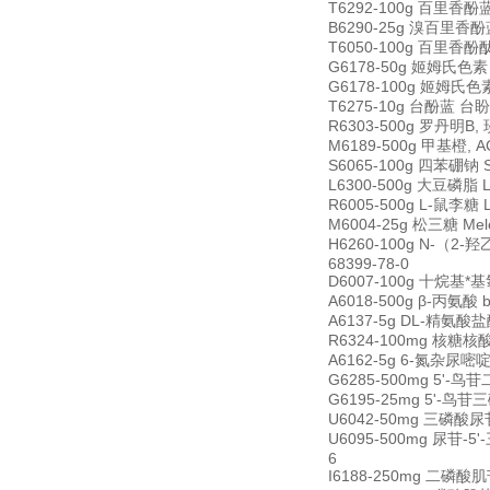
T6292-100g 百里香酚蓝 
B6290-25g 溴百里香酚蓝 
T6050-100g 百里香酚酞 t
G6178-50g 姬姆氏色素 Gi
G6178-100g 姬姆氏色素 G
T6275-10g 台酚蓝 台盼蓝
R6303-500g 罗丹明B, 
M6189-500g 甲基橙, ACS
S6065-100g 四苯硼钠 So
L6300-500g 大豆磷脂 Le
R6005-500g L-鼠李糖 
M6004-25g 松三糖 Mele
H6260-100g N-（2-羟乙
68399-78-0
D6007-100g 十烷基*基氯化
A6018-500g β-丙氨酸 b
A6137-5g DL-精氨酸盐酸盐
R6324-100mg 核糖核酸酶
A6162-5g 6-氮杂尿嘧啶 6
G6285-500mg 5'-鸟苷二
G6195-25mg 5'-鸟苷三磷
U6042-50mg 三磷酸尿苷三钠
U6095-500mg 尿苷-5'-
6
I6188-250mg 二磷酸肌苷