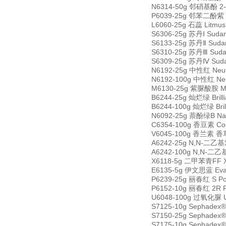
N6314-50g 邻硝基酚 2-N
P6039-25g 邻苯二酚紫 Py
L6060-25g 石蕊 Litmu
S6306-25g 苏丹Ⅰ Suda
S6133-25g 苏丹Ⅱ Suda
S6310-25g 苏丹Ⅲ Suda
S6309-25g 苏丹Ⅳ Suda
N6192-25g 中性红 Neut
N6192-100g 中性红 Neu
M6130-25g 紫脲酸胺 Mu
B6244-25g 灿烂绿 Brill
B6244-100g 灿烂绿 Bril
N6092-25g 萘酚绿B Nap
C6354-100g 香豆素 Co
V6045-100g 香兰素 香草醛
A6242-25g N,N-二乙基对
A6242-100g N,N-二乙基
X6118-5g 二甲苯青FF Xy
E6135-5g 伊文思蓝 Evan
P6239-25g 丽春红 S Po
P6152-10g 丽春红 2R 
U6048-100g 过氧化脲 Ur
S7125-10g Sephadex
S7150-25g Sephadex
S7175-10g Sephadex