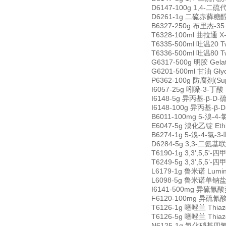
D6147-100g 1,4-二硫代
D6261-1g 二硫赤藓糖醇 1,
B6327-250g 布里杰-35 
T6328-100ml 曲拉通 X-
T6335-500ml 吐温20 T
T6336-500ml 吐温80 T
G6317-500g 明胶 Gela
G6201-500ml 甘油 Gly
P6362-100g 防腐剂(Sup
I6057-25g 吲哚-3-丁酸 I
I6148-5g 异丙基-β-D-硫
I6148-100g 异丙基-β-D
B6011-100mg 5-溴-4-氯
E6047-5g 溴化乙锭 Ethi
B6274-1g 5-溴-4-氯-3-
D6284-5g 3,3-二氨基联苯胺
T6190-1g 3,3',5,5'-
T6249-5g 3,3’,5,5’-
L6179-1g 鲁米诺 Lumin
L6098-5g 鲁米诺单钠盐 Lum
I6141-500mg 异硫氰酸荧光
F6120-100mg 异硫氰酸
T6126-1g 噻唑兰 Thiazo
T6126-5g 噻唑兰 Thiazo
N6125-1g 氯化硝基四氮唑蓝 