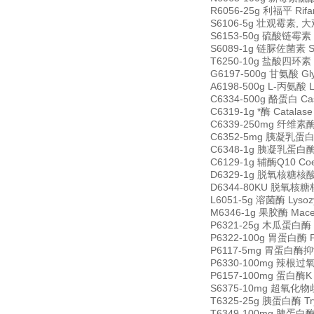
R6056-25g 利福平 Rifa
S6106-5g 壮观霉素, 大观霉
S6153-50g 硫酸链霉素 St
S6089-1g 链脲佐菌素 Str
T6250-10g 盐酸四环素 Tet
G6197-500g 甘氨酸 Gly
A6198-500g L-丙氨酸 L
C6334-500g 酪蛋白 Cas
C6319-1g *酶 Catala
C6339-250mg 纤维素酶 C
C6352-5mg 胰凝乳蛋白酶
C6348-1g 胰凝乳蛋白酶原 
C6129-1g 辅酶Q10 Coen
D6329-1g 脱氧核糖核酸酶 I
D6344-80KU 脱氧核糖核酸酶
L6051-5g 溶菌酶 Lyso
M6346-1g 果胶酶 Mace
P6321-25g 木瓜蛋白酶 Pa
P6322-100g 胃蛋白酶 Pep
P6117-5mg 胃蛋白酶抑制剂
P6330-100mg 辣根过氧化物
P6157-100mg 蛋白酶K Pr
S6375-10mg 超氧化物歧化
T6325-25g 胰蛋白酶 Try
T6349-100mg 胰蛋白酶抑制