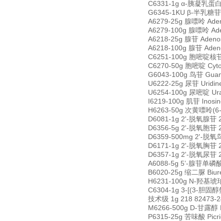
C6331-1g α-胰凝乳蛋白酶
G6345-1KU β-半乳糖苷酶
A6279-25g 腺嘌呤 Ade
A6279-100g 腺嘌呤 Ad
A6218-25g 腺苷 Adeno
A6218-100g 腺苷 Aden
C6251-100g 胞嘧啶核苷 
C6270-50g 胞嘧啶 Cyt
G6043-100g 鸟苷 Gua
U6222-25g 尿苷 Uridi
U6254-100g 尿嘧啶 Ura
I6219-100g 肌苷 Inos
H6263-50g 次黄嘌呤(6-羟
D6081-1g 2'-脱氧腺苷 2
D6356-5g 2'-脱氧胞苷 2
D6359-500mg 2'-脱氧鸟
D6171-1g 2'-脱氧胸苷 2
D6357-1g 2'-脱氧尿苷 2
A6088-5g 5’-腺苷单磷酸一
B6020-25g 缩二脲 Biur
H6231-100g N-羟基琥珀
C6304-1g 3-[(3-胆固醇
技术级 1g 218 82473-2
M6266-500g D-甘露醇 D
P6315-25g 苦味酸 Picr