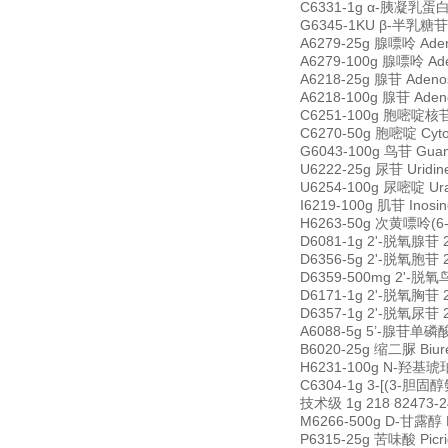
C6331-1g α-胰凝乳蛋白酶
G6345-1KU β-半乳糖苷酶
A6279-25g 腺嘌呤 Ade
A6279-100g 腺嘌呤 Ad
A6218-25g 腺苷 Adeno
A6218-100g 腺苷 Aden
C6251-100g 胞嘧啶核苷 
C6270-50g 胞嘧啶 Cyt
G6043-100g 鸟苷 Gua
U6222-25g 尿苷 Uridi
U6254-100g 尿嘧啶 Ura
I6219-100g 肌苷 Inos
H6263-50g 次黄嘌呤(6-羟
D6081-1g 2'-脱氧腺苷 2
D6356-5g 2'-脱氧胞苷 2
D6359-500mg 2'-脱氧鸟
D6171-1g 2'-脱氧胸苷 2
D6357-1g 2'-脱氧尿苷 2
A6088-5g 5’-腺苷单磷酸一
B6020-25g 缩二脲 Biur
H6231-100g N-羟基琥珀
C6304-1g 3-[(3-胆固醇
技术级 1g 218 82473-2
M6266-500g D-甘露醇 D
P6315-25g 苦味酸 Picr