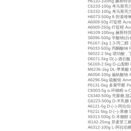
H6110-100mg 赫斯特荧光
C6233-100g 考马斯亮兰R-
C6232-100g 考马斯亮兰G-
H6073-500g 8-羟基喹啉 
A6009-50g 吖啶橙 Acri
A6009-250g 吖啶橙 Acr
H6109-100mg 赫斯特荧光
S6096-500g 辛酸钠(白色粉
P6167-1kg 1,3-丙二醇 1
P6033-500g 丙酮酸钠 Py
S6022-2.5kg 琥珀酸 , 丁
D6071-5kg D(-)-酒石酸
S6169-2.5kg D-山梨醇 D
M6236-1kg DL-苹果酸 D
A6058-100g 偏钒酸钠 An
A6296-5kg 硫酸铵 Ammo
P6131-5kg 多聚甲醛 Par
C6003-5g α-环糊精 α-C
C6340-500g 壳聚糖,脱乙
G6223-500g D-半乳糖 D
A6121-5g D-(−)-阿拉伯
F6211-5kg D-(−)-果糖 
X6313-500g D-木糖醇 D
I6142-25mg 异麦芽三糖 i
A6312-100g L-阿拉伯糖 