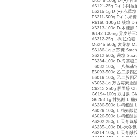
M6146-100g D-(+)-甘
A6121-25g D-(−)-阿拉
E6215-1g D-(−)-赤藓糖 
F6211-500g D-(−)-果糖
R6168-100g D-核糖 D-
X6313-100g D-木糖醇 D
I6142-100mg 异麦芽三糖 
A6312-25g L-阿拉伯糖 
M6245-500g 麦芽糖 Ma
S6186-1g 水苏糖 Stach
S6212-500g 蔗糖 Sucr
T6234-100g D-海藻糖二水
T6032-100g 十八烷基*基氯
E6093-500g 乙二胺四乙酸四
E6016-100g 乙二胺四乙酸
V6062-1g 万古霉素盐酸盐 V
C6213-250g 胆固醇 Cho
G6194-100g 双甘肽 Gly
G6253-1g 甘氨酰-L-酪氨酸
A6286-500g L-精氨酸 L
A6026-100g L-精氨酸盐酸
A6026-500g L-精氨酸盐酸
A6202-250g L-天冬氨酸 
A6235-100g DL-天冬氨酸
A6214-100g L-天冬酰胺 