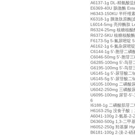
A6137-1g DL-精氨酸盐酸盐
E6369-40U 肠激酶 Enter
H6343-150KU 半纤维素酶 
K6318-1g 胰激肽原酶[血管舒缓
L6014-5mg 亮抑酶肽 Leup
R6324-25mg 核糖核酸酶 
R6372-5KU 核糖核酸酶抑制
F6173-5g 5-氟尿嘧啶 5-
A6162-1g 6-氮杂尿嘧啶 6
C6144-1g 5'-胞苷二磷酸二钠
C6046-50mg 5'-胞苷三磷酸
G6285-100mg 5'-鸟苷二
G6195-100mg 5'-鸟苷三
U6145-1g 5'-尿苷酸二钠 
U6145-5g 5'-尿苷酸二钠 
U6105-100mg 二磷酸尿苷二
U6042-250mg 三磷酸尿苷三
U6095-100mg 尿苷-5'-
6
I6188-1g 二磷酸肌苷二钠 
H6163-25g 没食子酸；二缩
A6041-100g 2-氨基-2-
D6360-500g 1,3-二甲基
H6052-250g 羟基脲 Hyd
B6181-100g 2-溴-2-硝基