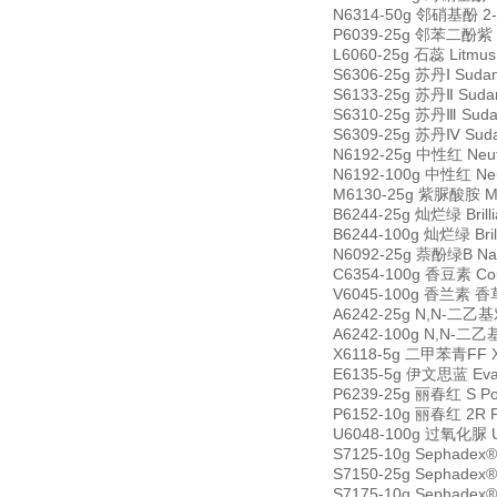
N6314-50g 邻硝基酚 2-N
P6039-25g 邻苯二酚紫 Py
L6060-25g 石蕊 Litmu
S6306-25g 苏丹Ⅰ Suda
S6133-25g 苏丹Ⅱ Suda
S6310-25g 苏丹Ⅲ Suda
S6309-25g 苏丹Ⅳ Suda
N6192-25g 中性红 Neut
N6192-100g 中性红 Neu
M6130-25g 紫脲酸胺 Mu
B6244-25g 灿烂绿 Brill
B6244-100g 灿烂绿 Bril
N6092-25g 萘酚绿B Nap
C6354-100g 香豆素 Co
V6045-100g 香兰素 香草醛
A6242-25g N,N-二乙基对
A6242-100g N,N-二乙基
X6118-5g 二甲苯青FF Xy
E6135-5g 伊文思蓝 Evan
P6239-25g 丽春红 S Po
P6152-10g 丽春红 2R 
U6048-100g 过氧化脲 Ur
S7125-10g Sephadex
S7150-25g Sephadex
S7175-10g Sephadex