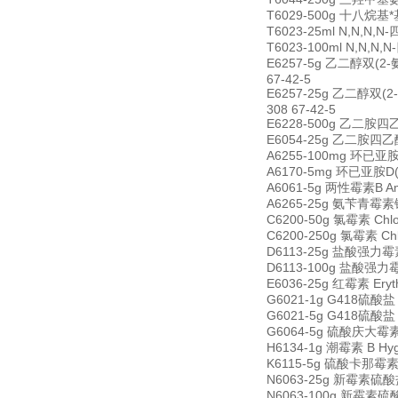
T6029-500g 十八烷基*基溴
T6023-25ml N,N,N,N
T6023-100ml N,N,N,
E6257-5g 乙二醇双(2-氨基乙
67-42-5
E6257-25g 乙二醇双(2-氨基
308 67-42-5
E6228-500g 乙二胺四乙酸 
E6054-25g 乙二胺四乙酸四钠 
A6255-100mg 环已亚胺 A
A6170-5mg 环已亚胺D(更
A6061-5g 两性霉素B Amph
A6265-25g 氨苄青霉素钠 A
C6200-50g 氯霉素 Chlo
C6200-250g 氯霉素 Chl
D6113-25g 盐酸强力霉素 
D6113-100g 盐酸强力霉素
E6036-25g 红霉素 Eryt
G6021-1g G418硫酸盐 G
G6021-5g G418硫酸盐 G
G6064-5g 硫酸庆大霉素 G
H6134-1g 潮霉素 B Hyg
K6115-5g 硫酸卡那霉素 K
N6063-25g 新霉素硫酸盐 
N6063-100g 新霉素硫酸盐