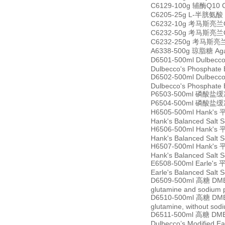
C6129-100g 辅酶Q10 Co
C6205-25g L-半胱氨酸 
C6232-10g 考马斯亮兰G-2
C6232-50g 考马斯亮兰G-2
C6232-250g 考马斯亮兰G-
A6338-500g 琼脂糖 Ag
D6501-500ml Du
Dulbecco's Phosphate B
D6502-500ml Du
Dulbecco's Phosphate B
P6503-500ml 磷酸盐缓冲液
P6504-500ml 磷酸盐缓冲液
H6505-500ml Ha
Hank's Balanced Salt S
H6506-500ml Ha
Hank's Balanced Salt S
H6507-500ml Ha
Hank's Balanced Salt S
E6508-500ml Ea
Earle's Balanced Salt 
D6509-500ml 高糖 DME
glutamine and sodium 
D6510-500ml 高糖 DME
glutamine, without so
D6511-500ml 高糖
Dulbecco’s Modified Ea