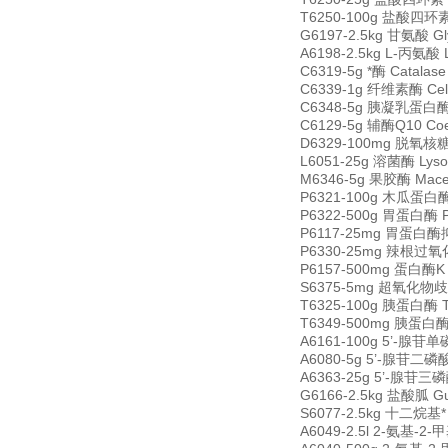
T6250-100g 盐酸四环素 Te
G6197-2.5kg 甘氨酸 Gl
A6198-2.5kg L-丙氨酸 
C6319-5g *酶 Catala
C6339-1g 纤维素酶 Cell
C6348-5g 胰凝乳蛋白酶原 
C6129-5g 辅酶Q10 Coen
D6329-100mg 脱氧核糖核酸
L6051-25g 溶菌酶 Lys
M6346-5g 果胶酶 Mace
P6321-100g 木瓜蛋白酶 P
P6322-500g 胃蛋白酶 Pep
P6117-25mg 胃蛋白酶抑制
P6330-25mg 辣根过氧化物酶
P6157-500mg 蛋白酶K Pr
S6375-5mg 超氧化物歧化酶
T6325-100g 胰蛋白酶 Tr
T6349-500mg 胰蛋白酶抑制
A6161-100g 5’-腺苷单磷
A6080-5g 5’-腺苷二磷酸二
A6363-25g 5’-腺苷三磷酸二
G6166-2.5kg 盐酸胍 Gua
S6077-2.5kg 十二烷基* S
A6049-2.5l 2-氨基-2-甲