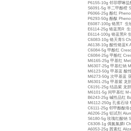
P6155-10g 邻菲啰啉盐酸盐 
S6091-5g 半二甲酚橙 Sem
P6066-25g 酚红 Pheno
P6293-50g 酚酞 Pheno
E6087-100g 铬黑T 生物
E6114-25g 铬蓝黑R 生物
E6114-100g 铬蓝黑R 生
C6083-10g 铬天青S Chr
A6138-10g 酸性铬蓝K Ac
C6084-5g 甲酚红 Creso
C6084-25g 甲酚红 Cres
M6165-25g 甲基红 Met
M6307-25g 甲基红钠 Met
M6123-50g 甲基蓝 酸性蓝
M6273-50g 次甲基蓝 亚甲基
M6301-25g 甲基紫 龙胆紫 
C6191-25g 结晶紫 龙胆紫 
M6101-5g 间甲基红 M-m
B6243-25g 碱性品红 Bas
M6112-250g 孔雀石绿 Ma
C6111-25g 邻甲酚酞络合剂 
A6206-25g 铝试剂 Alu
S6180-5g 玫瑰红酸钠 Sod
C6308-1g 偶氮氯膦I Chl
A6053-25g 茜素红 Aliz