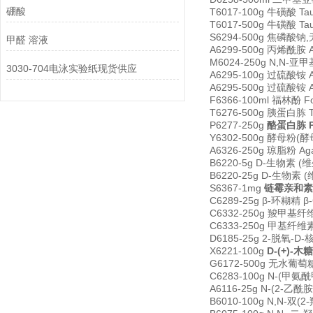
硼酸
T6017-100g 牛磺酸 Ta
T6017-500g 牛磺酸 Ta
S6294-500g 焦磷酸钠,无水
甲醛 溶液
A6299-500g 丙烯酰胺 Ac
M6024-250g N,N-亚甲基
3030-704电泳实验纸现货供应
A6295-100g 过硫酸铵 Am
A6295-500g 过硫酸铵 Am
F6366-100ml 福林酚 Fol
T6276-500g 胰蛋白胨 Tr
P6277-250g
酪蛋白胨 P
Y6302-500g 酵母粉(酵母
A6326-250g 琼脂粉 Agar
B6220-5g D-生物素 (维生
B6220-25g D-生物素 (维
S6367-1mg
链霉亲和素 S
C6289-25g β-环糊精 β-
C6332-250g 羧甲基纤维素钠 
C6333-250g 甲基纤维素 C
D6185-25g 2-脱氧-D-核
X6221-100g
D-(+)-木
G6172-500g 无水葡萄糖 
C6283-100g N-(甲氨酰
A6116-25g N-(2-乙酰胺
B6010-100g N,N-双(2-