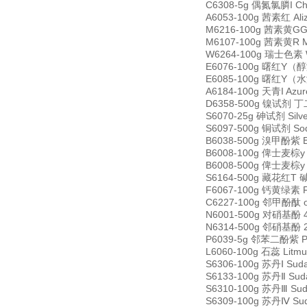
C6308-5g 偶氮氯膦I Chl
A6053-100g 茜素红 Ali
M6216-100g 茜素黄GG M
M6107-100g 茜素黄R Mo
W6264-100g 瑞士色素 Wr
E6076-100g 曙红Y（醇溶）
E6085-100g 曙红Y（水溶
A6184-100g 天青I Azu
D6358-500g 镍试剂 丁二
S6070-25g 砷试剂 Silve
S6097-500g 铜试剂 Sodi
B6038-500g 溴甲酚紫 Br
B6008-100g 俾士麦棕y B
B6008-500g 俾士麦棕y B
S6164-500g 藏花红T 碱
F6067-100g 钙黄绿素 F
C6227-100g 邻甲酚酞 o-
N6001-500g 对硝基酚 4-
N6314-500g 邻硝基酚 2-
P6039-5g 邻苯二酚紫 Pyr
L6060-100g 石蕊 Litm
S6306-100g 苏丹Ⅰ Sud
S6133-100g 苏丹Ⅱ Sud
S6310-100g 苏丹Ⅲ Sud
S6309-100g 苏丹Ⅳ Sud