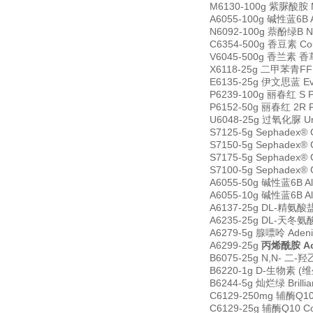
M6130-100g 紫脲酸胺 M
A6055-100g 碱性蓝6B A
N6092-100g 萘酚绿B Na
C6354-500g 香豆素 Co
V6045-500g 香兰素 香草醛
X6118-25g 二甲苯青FF X
E6135-25g 伊文思蓝 Eva
P6239-100g 丽春红 S P
P6152-50g 丽春红 2R 
U6048-25g 过氧化脲 Ure
S7125-5g Sephadex®
S7150-5g Sephadex®
S7175-5g Sephadex®
S7100-5g Sephadex®
A6055-50g 碱性蓝6B Al
A6055-10g 碱性蓝6B Al
A6137-25g DL-精氨酸盐酸
A6235-25g DL-天冬氨酸 
A6279-5g 腺嘌呤 Aden
A6299-25g
丙烯酰胺 Ac
B6075-25g N,N- 二-
B6220-1g D-生物素 (维生
B6244-5g 灿烂绿 Brilli
C6129-250mg 辅酶Q10 
C6129-25g 辅酶Q10 Coe