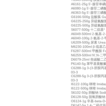
A6161-25g 5’-腺苷单磷酸
A6080-1g 5’-腺苷二磷酸二
A6363-5g 5’-腺苷三磷酸二钠
G6166-500g 盐酸胍 Gua
G6225-250g 异硫氰酸胍 G
G6225-500g 异硫氰酸胍 G
S6077-500g 十二烷基* S
A6049-500ml 2-氨基-2
A6040-100g 2-氨基-2-
U6209-500g 尿素 Ure
M6230-100ml β-巯基乙醇
F6287-500ml 甲酰胺 F
N6259-500ml N’,N-二
D6079-25ml 焦碳酸二乙脂(
P6140-5g 苯甲基黄酰氟 Ph
C6288-1g 3-(3-胆胺丙基
03-3
C6288-5g 3-(3-胆胺丙基
03-3
I6122-100g 咪唑 Imid
I6122-500g 咪唑 Imid
S6102-50g 胆酸钠 Sodi
D6128-50g 脱氧胆酸钠 De
O6124-1g 辛基-beta-D
D6147-5g 1,4-二硫代苏糖