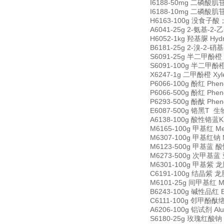
I6188-50mg 二磷酸肌苷二
I6188-10mg 二磷酸肌苷二
H6163-100g 没食子酸；二
A6041-25g 2-氨基-2-乙基
H6052-1kg 羟基脲 Hydr
B6181-25g 2-溴-2-硝基-
S6091-25g 半二甲酚橙 Se
S6091-100g 半二甲酚橙 S
X6247-1g 二甲酚橙 Xyle
P6066-100g 酚红 Phen
P6066-500g 酚红 Phen
P6293-500g 酚酞 Phen
E6087-500g 铬黑T 生物
A6138-100g 酸性铬蓝K A
M6165-100g 甲基红 Me
M6307-100g 甲基红钠 Me
M6123-500g 甲基蓝 酸性
M6273-500g 次甲基蓝 亚甲
M6301-100g 甲基紫 龙胆紫
C6191-100g 结晶紫 龙胆紫
M6101-25g 间甲基红 M-
B6243-100g 碱性品红 Ba
C6111-100g 邻甲酚酞络合剂
A6206-100g 铝试剂 Al
S6180-25g 玫瑰红酸钠 So