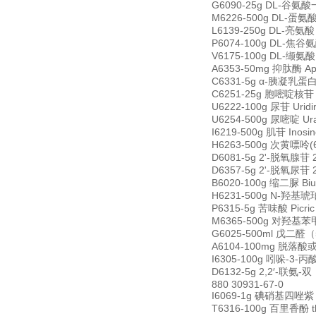
G6090-25g DL-谷氨酸一水
M6226-500g DL-蛋氨酸 D
L6139-250g DL-亮氨酸 
P6074-100g DL-焦谷氨酸
V6175-100g DL-缬氨酸 
A6353-50mg 抑肽酶 Apr
C6331-5g α-胰凝乳蛋白酶
C6251-25g 胞嘧啶核苷 C
U6222-100g 尿苷 Urid
U6254-500g 尿嘧啶 Ura
I6219-500g 肌苷 Inos
H6263-500g 次黄嘌呤(6-
D6081-5g 2'-脱氧腺苷 2
D6357-5g 2'-脱氧尿苷 2
B6020-100g 缩二脲 Biu
H6231-500g N-羟基琥珀
P6315-5g 苦味酸 Picri
M6365-500g 对羟基苯甲酸
G6025-500ml 戊二醛（5
A6104-100mg 脱落酸或诱
I6305-100g 吲哚-3-丙酸 
D6132-5g 2,2′-联氨-双
880 30931-67-0
I6069-1g 碘硝基四唑紫 Iod
T6316-100g 百里香酚 thy