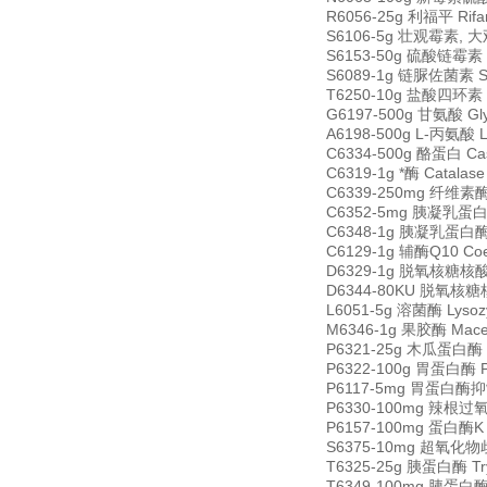
R6056-25g 利福平 Rifa
S6106-5g 壮观霉素, 大观霉
S6153-50g 硫酸链霉素 St
S6089-1g 链脲佐菌素 Str
T6250-10g 盐酸四环素 Tet
G6197-500g 甘氨酸 Gly
A6198-500g L-丙氨酸 L
C6334-500g 酪蛋白 Cas
C6319-1g *酶 Catala
C6339-250mg 纤维素酶 C
C6352-5mg 胰凝乳蛋白酶
C6348-1g 胰凝乳蛋白酶原 
C6129-1g 辅酶Q10 Coen
D6329-1g 脱氧核糖核酸酶 I
D6344-80KU 脱氧核糖核酸酶
L6051-5g 溶菌酶 Lyso
M6346-1g 果胶酶 Mace
P6321-25g 木瓜蛋白酶 Pa
P6322-100g 胃蛋白酶 Pep
P6117-5mg 胃蛋白酶抑制剂
P6330-100mg 辣根过氧化物
P6157-100mg 蛋白酶K Pr
S6375-10mg 超氧化物歧化
T6325-25g 胰蛋白酶 Try
T6349-100mg 胰蛋白酶抑制