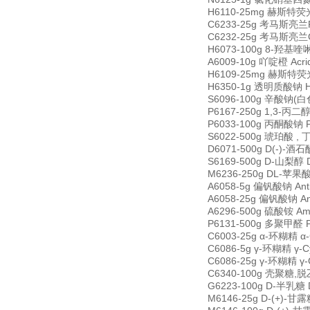
H6110-25mg 赫斯特荧光燃
C6233-25g 考马斯亮兰R-25
C6232-25g 考马斯亮兰G-2
H6073-100g 8-羟基喹啉 
A6009-10g 吖啶橙 Acri
H6109-25mg 赫斯特荧光染
H6350-1g 透明质酸钠 Hya
S6096-100g 辛酸钠(白色粉
P6167-250g 1,3-丙二醇 
P6033-100g 丙酮酸钠 Py
S6022-500g 琥珀酸 , 丁二
D6071-500g D(-)-酒石
S6169-500g D-山梨醇 D
M6236-250g DL-苹果酸 
A6058-5g 偏钒酸钠 Anti
A6058-25g 偏钒酸钠 Ant
A6296-500g 硫酸铵 Amm
P6131-500g 多聚甲醛 P
C6003-25g α-环糊精 α-
C6086-5g γ-环糊精 γ-C
C6086-25g γ-环糊精 γ-
C6340-100g 壳聚糖,脱乙
G6223-100g D-半乳糖 D
M6146-25g D-(+)-甘露