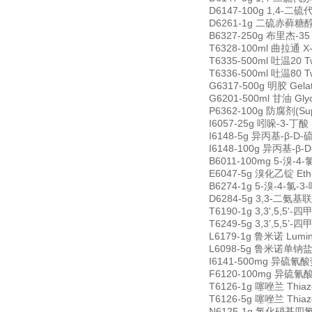
D6147-100g 1,4-二硫代
D6261-1g 二硫赤藓糖醇 1,
B6327-250g 布里杰-35 
T6328-100ml 曲拉通 X-
T6335-500ml 吐温20 T
T6336-500ml 吐温80 T
G6317-500g 明胶 Gela
G6201-500ml 甘油 Gly
P6362-100g 防腐剂(Sup
I6057-25g 吲哚-3-丁酸 I
I6148-5g 异丙基-β-D-硫
I6148-100g 异丙基-β-D
B6011-100mg 5-溴-4-氯
E6047-5g 溴化乙锭 Ethi
B6274-1g 5-溴-4-氯-3-
D6284-5g 3,3-二氨基联苯胺
T6190-1g 3,3',5,5'-
T6249-5g 3,3’,5,5’-
L6179-1g 鲁米诺 Lumin
L6098-5g 鲁米诺单钠盐 Lum
I6141-500mg 异硫氰酸荧光
F6120-100mg 异硫氰酸
T6126-1g 噻唑兰 Thiazo
T6126-5g 噻唑兰 Thiazo
N6125-1g 氯化硝基四氮唑蓝 