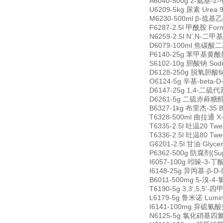
A6040-500g 2-氨基-2-甲
U6209-5kg 尿素 Urea 
M6230-500ml β-巯基乙醇
F6287-2.5l 甲酰胺 For
N6259-2.5l N’,N-二甲
D6079-100ml 焦碳酸二乙脂
P6140-25g 苯甲基黄酰氟 P
S6102-10g 胆酸钠 Sodi
D6128-250g 脱氧胆酸钠 D
O6124-5g 辛基-beta-D
D6147-25g 1,4-二硫代苏
D6261-5g 二硫赤藓糖醇 1,
B6327-1kg 布里杰-35 B
T6328-500ml 曲拉通 X-
T6335-2.5l 吐温20 Tw
T6336-2.5l 吐温80 Tw
G6201-2.5l 甘油 Glyce
P6362-500g 防腐剂(Sup
I6057-100g 吲哚-3-丁酸 
I6148-25g 异丙基-β-D-
B6011-500mg 5-溴-4-氯
T6190-5g 3,3',5,5'-
L6179-5g 鲁米诺 Lumin
I6141-100mg 异硫氰酸荧光
N6125-5g 氯化硝基四氮唑蓝 