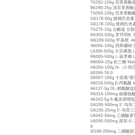
T6292-100g 百里香酚蓝 
B6290-25g 溴百里香酚蓝 
T6050-100g 百里香酚酞 t
G6178-50g 姬姆氏色素 Gi
G6178-100g 姬姆氏色素 G
T6275-10g 台酚蓝 台盼蓝
R6303-500g 罗丹明B, 
M6189-500g 甲基橙, ACS
S6065-100g 四苯硼钠 So
L6300-500g 大豆磷脂 Le
R6005-500g L-鼠李糖 
M6004-25g 松三糖 Mele
H6260-100g N-（2-羟乙
68399-78-0
D6007-100g 十烷基*基氯化
A6018-500g β-丙氨酸 b
A6137-5g DL-精氨酸盐酸盐
R6324-100mg 核糖核酸酶
A6162-5g 6-氮杂尿嘧啶 6
G6285-500mg 5'-鸟苷二
G6195-25mg 5'-鸟苷三磷
U6042-50mg 三磷酸尿苷三钠
U6095-500mg 尿苷-5'-
6
I6188-250mg 二磷酸肌苷