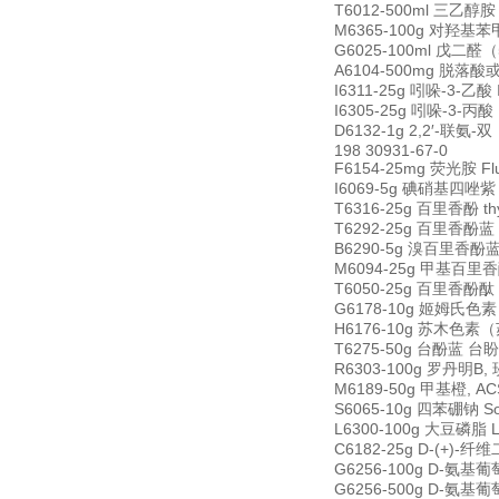
T6012-500ml 三乙醇胺 T
M6365-100g 对羟基苯甲酸
G6025-100ml 戊二醛（5
A6104-500mg 脱落酸或诱
I6311-25g 吲哚-3-乙酸 I
I6305-25g 吲哚-3-丙酸 I
D6132-1g 2,2′-联氨-双
198 30931-67-0
F6154-25mg 荧光胺 Fl
I6069-5g 碘硝基四唑紫 Iod
T6316-25g 百里香酚 thym
T6292-25g 百里香酚蓝 t
B6290-5g 溴百里香酚蓝 b
M6094-25g 甲基百里香酚蓝
T6050-25g 百里香酚酞 th
G6178-10g 姬姆氏色素 Gi
H6176-10g 苏木色素（苏
T6275-50g 台酚蓝 台盼蓝
R6303-100g 罗丹明B, 
M6189-50g 甲基橙, ACS 
S6065-10g 四苯硼钠 Sod
L6300-100g 大豆磷脂 Le
C6182-25g D-(+)-纤维
G6256-100g D-氨基葡萄
G6256-500g D-氨基葡萄