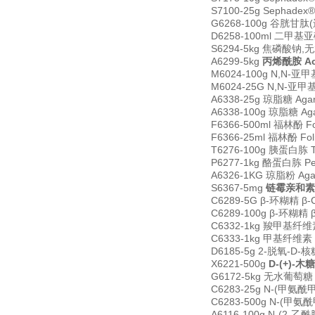
S7100-25g Sephadex
G6268-100g 谷胱甘肽(还
D6258-100ml 二甲基亚砜 
S6294-5kg 焦磷酸钠,无水 
A6299-5kg
丙烯酰胺 Ac
M6024-100g N,N-亚甲基
M6024-25G N,N-亚甲基双
A6338-25g 琼脂糖 Aga
A6338-100g 琼脂糖 Ag
F6366-500ml 福林酚 Fol
F6366-25ml 福林酚 Foli
T6276-100g 胰蛋白胨 Tr
P6277-1kg 酪蛋白胨 Pe
A6326-1KG 琼脂粉 Agar
S6367-5mg
链霉亲和素 S
C6289-5G β-环糊精 β-C
C6289-100g β-环糊精 β
C6332-1kg 羧甲基纤维素钠 C
C6333-1kg 甲基纤维素 Ce
D6185-5g 2-脱氧-D-核糖
X6221-500g
D-(+)-木
G6172-5kg 无水葡萄糖 G
C6283-25g N-(甲氨酰甲
C6283-500g N-(甲氨酰
A6116-100g N-(2-乙酰