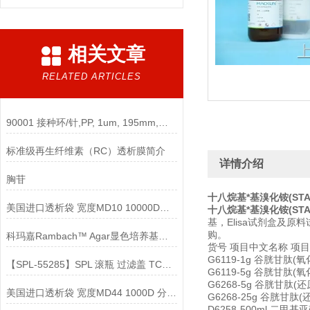
相关文章
RELATED ARTICLES
90001 接种环/针,PP, 1um, 195mm,灭菌使用说明
标准级再生纤维素（RC）透析膜简介
详情介绍
胸苷
十八烷基*基溴化铵(STAB
美国进口透析袋 宽度MD10 10000D分子量 5.0米/卷278元
十八烷基*基溴化铵(STAB
基，Elisa试剂盒及
购。
科玛嘉Rambach™ Agar显色培养基说明
货号 项目中文名称 项目
G6119-1g 谷胱甘肽(氧化型)
【SPL-55285】SPL 滚瓶 过滤盖 TC处理 无菌说明
G6119-5g 谷胱甘肽(氧化型)
G6268-5g 谷胱甘肽(还原型
美国进口透析袋 宽度MD44 1000D 分子量 5.0米/卷398元
G6268-25g 谷胱甘肽(还原
D6258-500ml 二甲基亚砜 