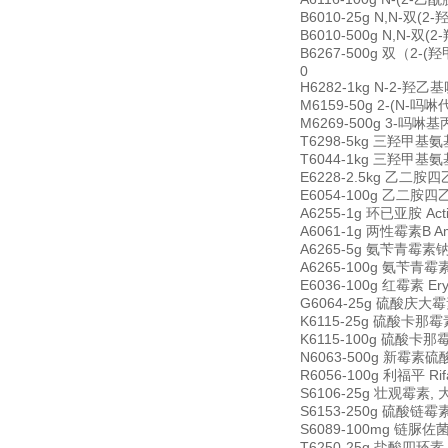
B6010-25g N,N-双(2-羟
B6010-500g N,N-双(2-
B6267-500g 双（2-(羟甲
0
H6282-1kg N-2-羟乙基哌秦
M6159-50g 2-(N-吗啉代
M6269-500g 3-吗啉基丙磺酸
T6298-5kg 三羟甲基氨基甲
T6044-1kg 三羟甲基氨基
E6228-2.5kg 乙二胺四乙酸 
E6054-100g 乙二胺四乙酸四钠
A6255-1g 环已亚胺 Acti
A6061-1g 两性霉素B Amph
A6265-5g 氨苄青霉素钠 Am
A6265-100g 氨苄青霉素钠 
E6036-100g 红霉素 Ery
G6064-25g 硫酸庆大霉素 G
K6115-25g 硫酸卡那霉素 
K6115-100g 硫酸卡那霉素
N6063-500g 新霉素硫酸盐
R6056-100g 利福平 Rif
S6106-25g 壮观霉素, 大观
S6153-250g 硫酸链霉素 S
S6089-100mg 链脲佐菌素
T6250-25g 盐酸四环素 Tet