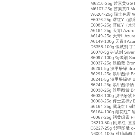
M6216-25g 茜素黄GG Mo
M6107-25g 茜素黄R Mor
W6264-25g 瑞士色素 Wri
E6076-25g 曙红Y（醇溶） 
E6085-25g 曙红Y（水溶）
A6184-25g 天青I Azur
A6149-25g 天青II Azur
A6149-100g 天青II Azu
D6358-100g 镍试剂 丁二
S6070-5g 砷试剂 Silver
S6097-100g 铜试剂 Sodi
B6037-25g 溴酚蓝 Brom
B6291-5g 溴甲酚绿 Brom
B6291-25g 溴甲酚绿 Bro
B6241-5g 溴甲酚绿钠 Bro
B6241-25g 溴甲酚绿钠 Br
B6038-25g 溴甲酚紫 Bro
B6038-100g 溴甲酚紫 Br
B6008-25g 俾士麦棕y Bi
S6164-25g 藏花红T 碱性
S6164-100g 藏花红T 碱
F6067-25g 钙黄绿素 Fl
D6210-50g 刚果红 直接红
C6227-25g 邻甲酚酞 o-c
N6001-100g 对硝基酚 4-