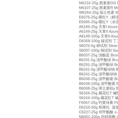
M6216-25g 茜素黄GG Mo
M6107-25g 茜素黄R Mor
W6264-25g 瑞士色素 Wri
E6076-25g 曙红Y（醇溶） 
E6085-25g 曙红Y（水溶）
A6184-25g 天青I Azur
A6149-25g 天青II Azur
A6149-100g 天青II Azu
D6358-100g 镍试剂 丁二
S6070-5g 砷试剂 Silver
S6097-100g 铜试剂 Sodi
B6037-25g 溴酚蓝 Brom
B6291-5g 溴甲酚绿 Brom
B6291-25g 溴甲酚绿 Bro
B6241-5g 溴甲酚绿钠 Bro
B6241-25g 溴甲酚绿钠 Br
B6038-25g 溴甲酚紫 Bro
B6038-100g 溴甲酚紫 Br
B6008-25g 俾士麦棕y Bi
S6164-25g 藏花红T 碱性
S6164-100g 藏花红T 碱
F6067-25g 钙黄绿素 Fl
D6210-50g 刚果红 直接红
C6227-25g 邻甲酚酞 o-c
N6001-100g 对硝基酚 4-