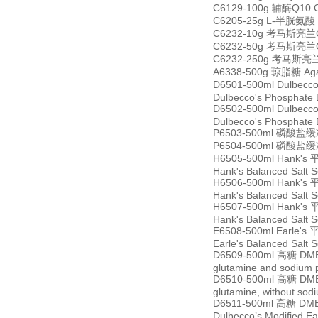
C6129-100g 辅酶Q10 Co
C6205-25g L-半胱氨酸 
C6232-10g 考马斯亮兰G-2
C6232-50g 考马斯亮兰G-2
C6232-250g 考马斯亮兰G-
A6338-500g 琼脂糖 Ag
D6501-500ml Du
Dulbecco's Phosphate B
D6502-500ml Du
Dulbecco's Phosphate B
P6503-500ml 磷酸盐缓冲液
P6504-500ml 磷酸盐缓冲液
H6505-500ml Ha
Hank's Balanced Salt S
H6506-500ml Ha
Hank's Balanced Salt S
H6507-500ml Ha
Hank's Balanced Salt S
E6508-500ml Ea
Earle's Balanced Salt 
D6509-500ml 高糖 DME
glutamine and sodium 
D6510-500ml 高糖 DME
glutamine, without so
D6511-500ml 高糖
Dulbecco’s Modified Ea