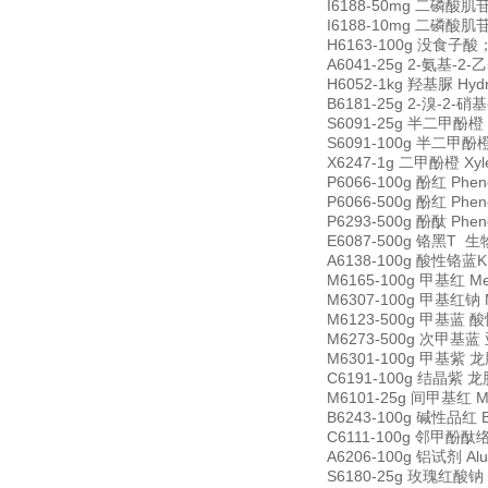
I6188-50mg 二磷酸肌苷二
I6188-10mg 二磷酸肌苷二
H6163-100g 没食子酸；二
A6041-25g 2-氨基-2-乙基
H6052-1kg 羟基脲 Hydr
B6181-25g 2-溴-2-硝基-
S6091-25g 半二甲酚橙 Se
S6091-100g 半二甲酚橙 S
X6247-1g 二甲酚橙 Xyle
P6066-100g 酚红 Phen
P6066-500g 酚红 Phen
P6293-500g 酚酞 Phen
E6087-500g 铬黑T 生物
A6138-100g 酸性铬蓝K A
M6165-100g 甲基红 Me
M6307-100g 甲基红钠 Me
M6123-500g 甲基蓝 酸性
M6273-500g 次甲基蓝 亚甲
M6301-100g 甲基紫 龙胆紫
C6191-100g 结晶紫 龙胆紫
M6101-25g 间甲基红 M-
B6243-100g 碱性品红 Ba
C6111-100g 邻甲酚酞络合剂
A6206-100g 铝试剂 Al
S6180-25g 玫瑰红酸钠 So