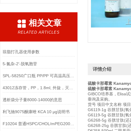
相关文章
RELATED ARTICLES
琼脂打孔器使用参数
5-氮杂-2′-脱氧胞苷
详情介绍
SPL-58250广口瓶 PP/PP 可高温高压灭菌 250ml 4000g说明
硫酸卡那霉素 Kanamycin
43012冻存管，PP，1.8ml, 外旋，灭菌使用说明
硫酸卡那霉素 Kanamycin
GIBCO培养基，Eli
垂询及采购。
透析袋分子量8000-14000的意思
货号 项目中文名称 项目
G6119-1g 谷胱甘肽(氧化型)
利飞驰9075酮康唑 KCA 10 μg说明书
G6119-5g 谷胱甘肽(氧化型)
G6268-5g 谷胱甘肽(还原型
F10204 普通HSPC/CHOL/mPEG2000-DSPE脂质体（50:45:5摩尔/摩尔，100纳米）
G6268-25g 谷胱甘肽(还原
D6258-500ml 二甲基亚砜 