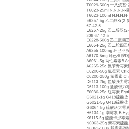
T6029-500g 十八烷基*基溴
T6023-25ml N,N,N,N
T6023-100ml N,N,N,
E6257-5g 乙二醇双(2-氨基乙
67-42-5
E6257-25g 乙二醇双(2-氨基
308 67-42-5
E6228-500g 乙二胺四乙酸 
E6054-25g 乙二胺四乙酸四钠 
A6255-100mg 环已亚胺 A
A6170-5mg 环已亚胺D(更
A6061-5g 两性霉素B Amph
A6265-25g 氨苄青霉素钠 A
C6200-50g 氯霉素 Chlo
C6200-250g 氯霉素 Chl
D6113-25g 盐酸强力霉素 
D6113-100g 盐酸强力霉素
E6036-25g 红霉素 Eryt
G6021-1g G418硫酸盐 G
G6021-5g G418硫酸盐 G
G6064-5g 硫酸庆大霉素 G
H6134-1g 潮霉素 B Hyg
K6115-5g 硫酸卡那霉素 K
N6063-25g 新霉素硫酸盐 
N6063-100g 新霉素硫酸盐