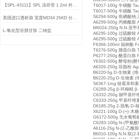
【SPL-43111】SPL 冻存管 1.2ml 外旋 无菌说明
T6017-100g 牛磺酸 Ta
T6017-500g 牛磺酸 Ta
S6294-500g 焦磷酸钠,无水
美国进口透析袋 宽度MD34 25KD 分子量 5.0米/卷 258元
A6299-500g 丙烯酰胺 Ac
M6024-250g N,N-亚甲基
L-氧化型谷胱甘肽 二钠盐
A6295-100g 过硫酸铵 Am
A6295-500g 过硫酸铵 Am
F6366-100ml 福林酚 Fol
T6276-500g 胰蛋白胨 Tr
P6277-250g 酪蛋白胨 P
Y6302-500g 酵母粉(酵母
A6326-250g 琼脂粉 Agar
B6220-5g D-生物素 (维生
B6220-25g D-生物素 (维
S6367-1mg 链霉亲和素 S
C6289-25g β-环糊精 β-
C6332-250g 羧甲基纤维素钠 
C6333-250g 甲基纤维素 C
D6185-25g 2-脱氧-D-核
X6221-100g D-(+)-木糖
G6172-500g 无水葡萄糖 
C6283-100g N-(甲氨酰
A6116-25g N-(2-乙酰胺
B6010-100g N,N-双(2-