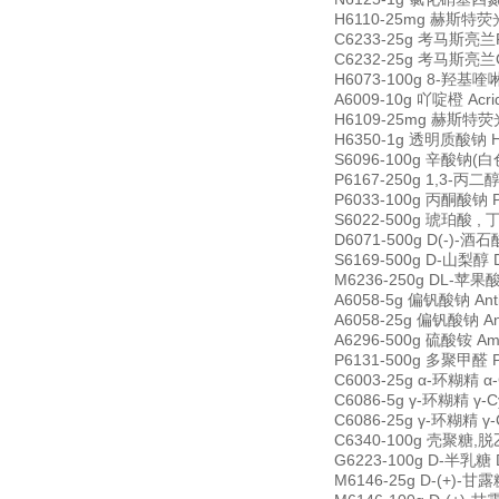
H6110-25mg 赫斯特荧光燃
C6233-25g 考马斯亮兰R-25
C6232-25g 考马斯亮兰G-2
H6073-100g 8-羟基喹啉 
A6009-10g 吖啶橙 Acri
H6109-25mg 赫斯特荧光染
H6350-1g 透明质酸钠 Hya
S6096-100g 辛酸钠(白色粉
P6167-250g 1,3-丙二醇 
P6033-100g 丙酮酸钠 Py
S6022-500g 琥珀酸 , 丁二
D6071-500g D(-)-酒石
S6169-500g D-山梨醇 D
M6236-250g DL-苹果酸 
A6058-5g 偏钒酸钠 Anti
A6058-25g 偏钒酸钠 Ant
A6296-500g 硫酸铵 Amm
P6131-500g 多聚甲醛 P
C6003-25g α-环糊精 α-
C6086-5g γ-环糊精 γ-C
C6086-25g γ-环糊精 γ-
C6340-100g 壳聚糖,脱乙
G6223-100g D-半乳糖 D
M6146-25g D-(+)-甘露