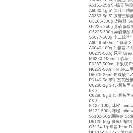
A6161-25g 5’-腺苷单磷酸
A6080-1g 5’-腺苷二磷酸二
A6363-5g 5’-腺苷三磷酸二钠
G6166-500g 盐酸胍 Gua
G6225-250g 异硫氰酸胍 G
G6225-500g 异硫氰酸胍 G
S6077-500g 十二烷基* S
A6049-500ml 2-氨基-2
A6040-100g 2-氨基-2-
U6209-500g 尿素 Ure
M6230-100ml β-巯基乙醇
F6287-500ml 甲酰胺 F
N6259-500ml N’,N-二
D6079-25ml 焦碳酸二乙脂(
P6140-5g 苯甲基黄酰氟 Ph
C6288-1g 3-(3-胆胺丙基
03-3
C6288-5g 3-(3-胆胺丙基
03-3
I6122-100g 咪唑 Imid
I6122-500g 咪唑 Imid
S6102-50g 胆酸钠 Sodi
D6128-50g 脱氧胆酸钠 De
O6124-1g 辛基-beta-D
D6147-5g 1,4-二硫代苏糖