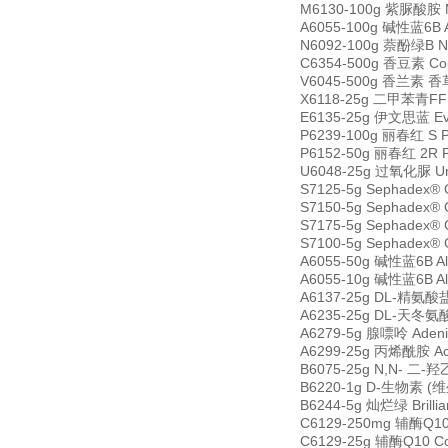
M6130-100g 紫脲酸胺 M
A6055-100g 碱性蓝6B A
N6092-100g 萘酚绿B Na
C6354-500g 香豆素 Co
V6045-500g 香兰素 香草醛
X6118-25g 二甲苯青FF X
E6135-25g 伊文思蓝 Eva
P6239-100g 丽春红 S P
P6152-50g 丽春红 2R 
U6048-25g 过氧化脲 Ure
S7125-5g Sephadex®
S7150-5g Sephadex®
S7175-5g Sephadex®
S7100-5g Sephadex®
A6055-50g 碱性蓝6B Al
A6055-10g 碱性蓝6B Al
A6137-25g DL-精氨酸盐酸
A6235-25g DL-天冬氨酸 
A6279-5g 腺嘌呤 Aden
A6299-25g 丙烯酰胺 Acr
B6075-25g N,N- 二-
B6220-1g D-生物素 (维生
B6244-5g 灿烂绿 Brilli
C6129-250mg 辅酶Q10 
C6129-25g 辅酶Q10 Coe