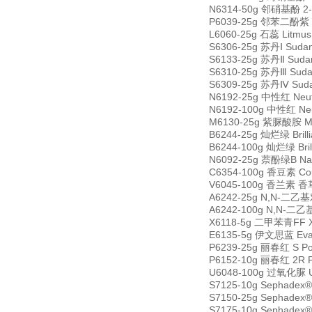
N6314-50g 邻硝基酚 2-N
P6039-25g 邻苯二酚紫 Py
L6060-25g 石蕊 Litmu
S6306-25g 苏丹Ⅰ Suda
S6133-25g 苏丹Ⅱ Suda
S6310-25g 苏丹Ⅲ Suda
S6309-25g 苏丹Ⅳ Suda
N6192-25g 中性红 Neut
N6192-100g 中性红 Neu
M6130-25g 紫脲酸胺 Mu
B6244-25g 灿烂绿 Brill
B6244-100g 灿烂绿 Bril
N6092-25g 萘酚绿B Nap
C6354-100g 香豆素 Co
V6045-100g 香兰素 香草醛
A6242-25g N,N-二乙基对
A6242-100g N,N-二乙基
X6118-5g 二甲苯青FF Xy
E6135-5g 伊文思蓝 Evan
P6239-25g 丽春红 S Po
P6152-10g 丽春红 2R 
U6048-100g 过氧化脲 Ur
S7125-10g Sephadex
S7150-25g Sephadex
S7175-10g Sephadex