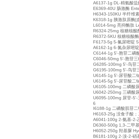
A6137-1g DL-精氨酸盐酸盐
E6369-40U 肠激酶 Enter
H6343-150KU 半纤维素酶 
K6318-1g 胰激肽原酶[血管舒缓
L6014-5mg 亮抑酶肽 Leup
R6324-25mg 核糖核酸酶 
R6372-5KU 核糖核酸酶抑制
F6173-5g 5-氟尿嘧啶 5-
A6162-1g 6-氮杂尿嘧啶 6
C6144-1g 5'-胞苷二磷酸二钠
C6046-50mg 5'-胞苷三磷酸
G6285-100mg 5'-鸟苷二
G6195-100mg 5'-鸟苷三
U6145-1g 5'-尿苷酸二钠 
U6145-5g 5'-尿苷酸二钠 
U6105-100mg 二磷酸尿苷二
U6042-250mg 三磷酸尿苷三
U6095-100mg 尿苷-5'-
6
I6188-1g 二磷酸肌苷二钠 
H6163-25g 没食子酸；二缩
A6041-100g 2-氨基-2-
D6360-500g 1,3-二甲基
H6052-250g 羟基脲 Hyd
B6181-100g 2-溴-2-硝基