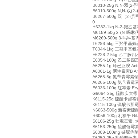
B6010-25g N,N-双(2-羟
B6010-500g N,N-双(2-
B6267-500g 双（2-(羟甲
0
H6282-1kg N-2-羟乙基哌秦
M6159-50g 2-(N-吗啉代
M6269-500g 3-吗啉基丙磺酸
T6298-5kg 三羟甲基氨基甲
T6044-1kg 三羟甲基氨基
E6228-2.5kg 乙二胺四乙酸 
E6054-100g 乙二胺四乙酸四钠
A6255-1g 环已亚胺 Acti
A6061-1g 两性霉素B Amph
A6265-5g 氨苄青霉素钠 Am
A6265-100g 氨苄青霉素钠 
E6036-100g 红霉素 Ery
G6064-25g 硫酸庆大霉素 G
K6115-25g 硫酸卡那霉素 
K6115-100g 硫酸卡那霉素
N6063-500g 新霉素硫酸盐
R6056-100g 利福平 Rif
S6106-25g 壮观霉素, 大观
S6153-250g 硫酸链霉素 S
S6089-100mg 链脲佐菌素
T6250-25g 盐酸四环素 Tet