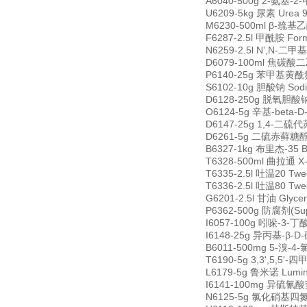
A6040-500g 2-氨基-2-甲
U6209-5kg 尿素 Urea 
M6230-500ml β-巯基乙醇
F6287-2.5l 甲酰胺 For
N6259-2.5l N’,N-二甲
D6079-100ml 焦碳酸二乙脂
P6140-25g 苯甲基黄酰氟 P
S6102-10g 胆酸钠 Sodi
D6128-250g 脱氧胆酸钠 D
O6124-5g 辛基-beta-D
D6147-25g 1,4-二硫代苏
D6261-5g 二硫赤藓糖醇 1,
B6327-1kg 布里杰-35 B
T6328-500ml 曲拉通 X-
T6335-2.5l 吐温20 Tw
T6336-2.5l 吐温80 Tw
G6201-2.5l 甘油 Glyce
P6362-500g 防腐剂(Sup
I6057-100g 吲哚-3-丁酸 
I6148-25g 异丙基-β-D-
B6011-500mg 5-溴-4-氯
T6190-5g 3,3',5,5'-
L6179-5g 鲁米诺 Lumin
I6141-100mg 异硫氰酸荧光
N6125-5g 氯化硝基四氮唑蓝 