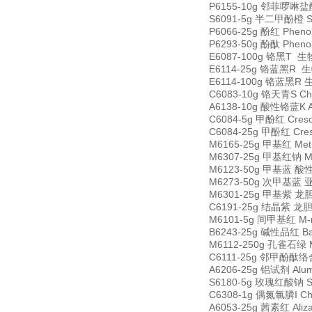
P6155-10g 邻菲啰啉盐酸盐 
S6091-5g 半二甲酚橙 Sem
P6066-25g 酚红 Pheno
P6293-50g 酚酞 Pheno
E6087-100g 铬黑T 生物
E6114-25g 铬蓝黑R 生物
E6114-100g 铬蓝黑R 生
C6083-10g 铬天青S Chr
A6138-10g 酸性铬蓝K Ac
C6084-5g 甲酚红 Creso
C6084-25g 甲酚红 Cres
M6165-25g 甲基红 Met
M6307-25g 甲基红钠 Met
M6123-50g 甲基蓝 酸性蓝
M6273-50g 次甲基蓝 亚甲基
M6301-25g 甲基紫 龙胆紫 
C6191-25g 结晶紫 龙胆紫 
M6101-5g 间甲基红 M-m
B6243-25g 碱性品红 Bas
M6112-250g 孔雀石绿 Ma
C6111-25g 邻甲酚酞络合剂 
A6206-25g 铝试剂 Alu
S6180-5g 玫瑰红酸钠 Sod
C6308-1g 偶氮氯膦I Chl
A6053-25g 茜素红 Aliz