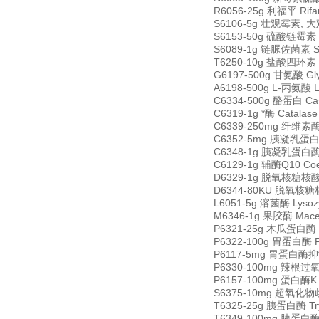
R6056-25g 利福平 Rifa
S6106-5g 壮观霉素, 大观霉
S6153-50g 硫酸链霉素 St
S6089-1g 链脲佐菌素 Str
T6250-10g 盐酸四环素 Tet
G6197-500g 甘氨酸 Gly
A6198-500g L-丙氨酸 L
C6334-500g 酪蛋白 Cas
C6319-1g *酶 Catala
C6339-250mg 纤维素酶 C
C6352-5mg 胰凝乳蛋白酶
C6348-1g 胰凝乳蛋白酶原 
C6129-1g 辅酶Q10 Coen
D6329-1g 脱氧核糖核酸酶 I
D6344-80KU 脱氧核糖核酸酶
L6051-5g 溶菌酶 Lyso
M6346-1g 果胶酶 Mace
P6321-25g 木瓜蛋白酶 Pa
P6322-100g 胃蛋白酶 Pep
P6117-5mg 胃蛋白酶抑制剂
P6330-100mg 辣根过氧化物
P6157-100mg 蛋白酶K Pr
S6375-10mg 超氧化物歧化
T6325-25g 胰蛋白酶 Try
T6349-100mg 胰蛋白酶抑制