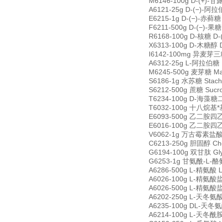
M6146-100g D-(+)-甘
A6121-25g D-(−)-阿拉
E6215-1g D-(−)-赤藓糖 
F6211-500g D-(−)-果糖
R6168-100g D-核糖 D-
X6313-100g D-木糖醇 D
I6142-100mg 异麦芽三糖 
A6312-25g L-阿拉伯糖 
M6245-500g 麦芽糖 Ma
S6186-1g 水苏糖 Stach
S6212-500g 蔗糖 Sucr
T6234-100g D-海藻糖二水
T6032-100g 十八烷基*基氯
E6093-500g 乙二胺四乙酸四
E6016-100g 乙二胺四乙酸
V6062-1g 万古霉素盐酸盐 V
C6213-250g 胆固醇 Cho
G6194-100g 双甘肽 Gly
G6253-1g 甘氨酰-L-酪氨酸
A6286-500g L-精氨酸 L
A6026-100g L-精氨酸盐酸
A6026-500g L-精氨酸盐酸
A6202-250g L-天冬氨酸 
A6235-100g DL-天冬氨酸
A6214-100g L-天冬酰胺 