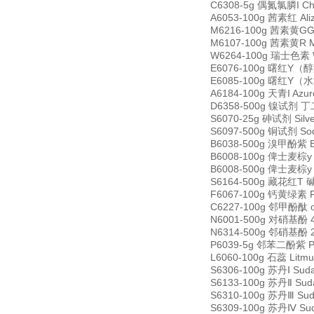
C6308-5g 偶氮氯膦I Chl
A6053-100g 茜素红 Ali
M6216-100g 茜素黄GG M
M6107-100g 茜素黄R Mo
W6264-100g 瑞士色素 Wr
E6076-100g 曙红Y（醇溶）
E6085-100g 曙红Y（水溶
A6184-100g 天青I Azu
D6358-500g 镍试剂 丁二
S6070-25g 砷试剂 Silve
S6097-500g 铜试剂 Sodi
B6038-500g 溴甲酚紫 Br
B6008-100g 俾士麦棕y B
B6008-500g 俾士麦棕y B
S6164-500g 藏花红T 碱
F6067-100g 钙黄绿素 F
C6227-100g 邻甲酚酞 o-
N6001-500g 对硝基酚 4-
N6314-500g 邻硝基酚 2-
P6039-5g 邻苯二酚紫 Pyr
L6060-100g 石蕊 Litm
S6306-100g 苏丹Ⅰ Sud
S6133-100g 苏丹Ⅱ Sud
S6310-100g 苏丹Ⅲ Sud
S6309-100g 苏丹Ⅳ Sud