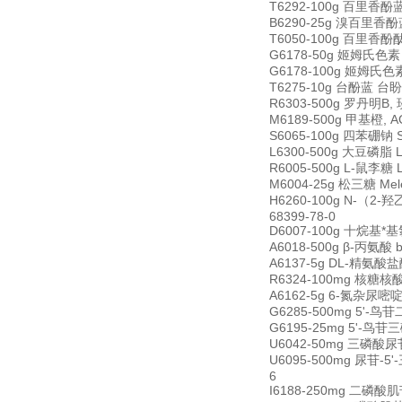
T6292-100g 百里香酚蓝 
B6290-25g 溴百里香酚蓝 
T6050-100g 百里香酚酞 t
G6178-50g 姬姆氏色素 Gi
G6178-100g 姬姆氏色素 G
T6275-10g 台酚蓝 台盼蓝
R6303-500g 罗丹明B, 
M6189-500g 甲基橙, ACS
S6065-100g 四苯硼钠 So
L6300-500g 大豆磷脂 Le
R6005-500g L-鼠李糖 
M6004-25g 松三糖 Mele
H6260-100g N-（2-羟乙
68399-78-0
D6007-100g 十烷基*基氯化
A6018-500g β-丙氨酸 b
A6137-5g DL-精氨酸盐酸盐
R6324-100mg 核糖核酸酶
A6162-5g 6-氮杂尿嘧啶 6
G6285-500mg 5'-鸟苷二
G6195-25mg 5'-鸟苷三磷
U6042-50mg 三磷酸尿苷三钠
U6095-500mg 尿苷-5'-
6
I6188-250mg 二磷酸肌苷