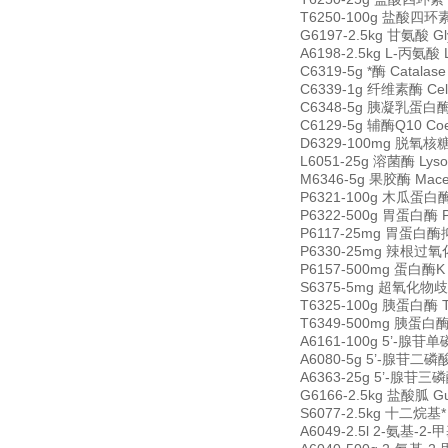
T6250-100g 盐酸四环素 Te
G6197-2.5kg 甘氨酸 Gl
A6198-2.5kg L-丙氨酸 
C6319-5g *酶 Catala
C6339-1g 纤维素酶 Cell
C6348-5g 胰凝乳蛋白酶原 
C6129-5g 辅酶Q10 Coen
D6329-100mg 脱氧核糖核酸
L6051-25g 溶菌酶 Lys
M6346-5g 果胶酶 Mace
P6321-100g 木瓜蛋白酶 P
P6322-500g 胃蛋白酶 Pep
P6117-25mg 胃蛋白酶抑制
P6330-25mg 辣根过氧化物酶
P6157-500mg 蛋白酶K Pr
S6375-5mg 超氧化物歧化酶
T6325-100g 胰蛋白酶 Tr
T6349-500mg 胰蛋白酶抑制
A6161-100g 5’-腺苷单磷
A6080-5g 5’-腺苷二磷酸二
A6363-25g 5’-腺苷三磷酸二
G6166-2.5kg 盐酸胍 Gua
S6077-2.5kg 十二烷基* S
A6049-2.5l 2-氨基-2-甲