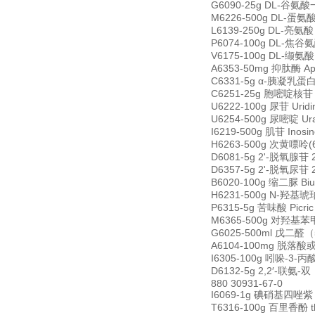
G6090-25g DL-谷氨酸一水
M6226-500g DL-蛋氨酸 D
L6139-250g DL-亮氨酸 
P6074-100g DL-焦谷氨酸
V6175-100g DL-缬氨酸 
A6353-50mg 抑肽酶 Apr
C6331-5g α-胰凝乳蛋白酶
C6251-25g 胞嘧啶核苷 C
U6222-100g 尿苷 Urid
U6254-500g 尿嘧啶 Ura
I6219-500g 肌苷 Inos
H6263-500g 次黄嘌呤(6-
D6081-5g 2'-脱氧腺苷 2
D6357-5g 2'-脱氧尿苷 2
B6020-100g 缩二脲 Biu
H6231-500g N-羟基琥珀
P6315-5g 苦味酸 Picri
M6365-500g 对羟基苯甲酸
G6025-500ml 戊二醛（5
A6104-100mg 脱落酸或诱
I6305-100g 吲哚-3-丙酸 
D6132-5g 2,2′-联氨-双
880 30931-67-0
I6069-1g 碘硝基四唑紫 Iod
T6316-100g 百里香酚 thy