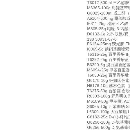
T6012-500ml 三乙醇胺 T
M6365-100g 对羟基苯甲酸
G6025-100ml 戊二醛（5
A6104-500mg 脱落酸或诱
I6311-25g 吲哚-3-乙酸 I
I6305-25g 吲哚-3-丙酸 I
D6132-1g 2,2′-联氨-双
198 30931-67-0
F6154-25mg 荧光胺 Fl
I6069-5g 碘硝基四唑紫 Iod
T6316-25g 百里香酚 thym
T6292-25g 百里香酚蓝 t
B6290-5g 溴百里香酚蓝 b
M6094-25g 甲基百里香酚蓝
T6050-25g 百里香酚酞 th
G6178-10g 姬姆氏色素 Gi
H6176-10g 苏木色素（苏
T6275-50g 台酚蓝 台盼蓝
R6303-100g 罗丹明B, 
M6189-50g 甲基橙, ACS 
S6065-10g 四苯硼钠 Sod
L6300-100g 大豆磷脂 Le
C6182-25g D-(+)-纤维
G6256-100g D-氨基葡萄
G6256-500g D-氨基葡萄