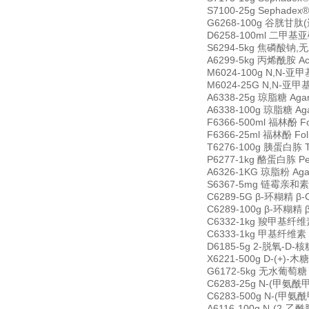
S7100-25g Sephadex
G6268-100g 谷胱甘肽(还
D6258-100ml 二甲基亚砜 
S6294-5kg 焦磷酸钠,无水 
A6299-5kg 丙烯酰胺 Acr
M6024-100g N,N-亚甲基
M6024-25G N,N-亚甲基双
A6338-25g 琼脂糖 Aga
A6338-100g 琼脂糖 Ag
F6366-500ml 福林酚 Fol
F6366-25ml 福林酚 Foli
T6276-100g 胰蛋白胨 Tr
P6277-1kg 酪蛋白胨 Pe
A6326-1KG 琼脂粉 Agar
S6367-5mg 链霉亲和素 S
C6289-5G β-环糊精 β-C
C6289-100g β-环糊精 β
C6332-1kg 羧甲基纤维素钠 C
C6333-1kg 甲基纤维素 Ce
D6185-5g 2-脱氧-D-核糖
X6221-500g D-(+)-木
G6172-5kg 无水葡萄糖 G
C6283-25g N-(甲氨酰甲
C6283-500g N-(甲氨酰
A6116-100g N-(2-乙酰