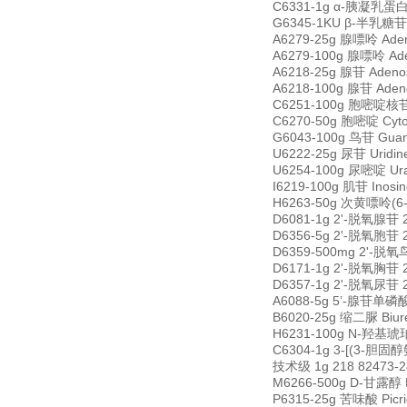
C6331-1g α-胰凝乳蛋白酶
G6345-1KU β-半乳糖苷酶
A6279-25g 腺嘌呤 Ade
A6279-100g 腺嘌呤 Ad
A6218-25g 腺苷 Adeno
A6218-100g 腺苷 Aden
C6251-100g 胞嘧啶核苷 
C6270-50g 胞嘧啶 Cyt
G6043-100g 鸟苷 Gua
U6222-25g 尿苷 Uridi
U6254-100g 尿嘧啶 Ura
I6219-100g 肌苷 Inos
H6263-50g 次黄嘌呤(6-羟
D6081-1g 2'-脱氧腺苷 2
D6356-5g 2'-脱氧胞苷 2
D6359-500mg 2'-脱氧鸟
D6171-1g 2'-脱氧胸苷 2
D6357-1g 2'-脱氧尿苷 2
A6088-5g 5’-腺苷单磷酸一
B6020-25g 缩二脲 Biur
H6231-100g N-羟基琥珀
C6304-1g 3-[(3-胆固醇
技术级 1g 218 82473-2
M6266-500g D-甘露醇 D
P6315-25g 苦味酸 Picr