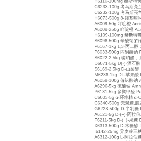
H6110-100mg 赫斯特荧光
C6233-100g 考马斯亮兰R-
C6232-100g 考马斯亮兰G-
H6073-500g 8-羟基喹啉 
A6009-50g 吖啶橙 Acri
A6009-250g 吖啶橙 Acr
H6109-100mg 赫斯特荧光
S6096-500g 辛酸钠(白色粉
P6167-1kg 1,3-丙二醇 1
P6033-500g 丙酮酸钠 Py
S6022-2.5kg 琥珀酸 , 丁
D6071-5kg D(-)-酒石酸
S6169-2.5kg D-山梨醇 D
M6236-1kg DL-苹果酸 D
A6058-100g 偏钒酸钠 An
A6296-5kg 硫酸铵 Ammo
P6131-5kg 多聚甲醛 Par
C6003-5g α-环糊精 α-C
C6340-500g 壳聚糖,脱乙
G6223-500g D-半乳糖 D
A6121-5g D-(−)-阿拉伯
F6211-5kg D-(−)-果糖 
X6313-500g D-木糖醇 D
I6142-25mg 异麦芽三糖 i
A6312-100g L-阿拉伯糖 