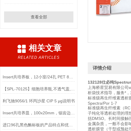
查看全部
相关文章
RELATED ARTICLES
详情介绍
Insert共培养板，12小室/24孔 PET 8um孔径，半透说明
132128仕必纯Spectru
上海桥星贸易有限公司ww
【SPL-70125】细胞培养瓶,不透气盖, PS,TC处理,灭菌说明
析袋技术指导，服务*
标准级再生纤维素透析
利飞驰9056/1 环丙沙星 CIP 5 μg说明书
Spectra/Por 1-7
标准级再生纤维素（R
Insert共培养皿，100x20mm，锯齿边缘 ，TC处理说明
子纯化等透析处理的理
括DMSO。长时间接触
金属杂质，一般不会影
进口96孔黑色酶标板的产品特点和优势介绍
透析膜管（干型或预处