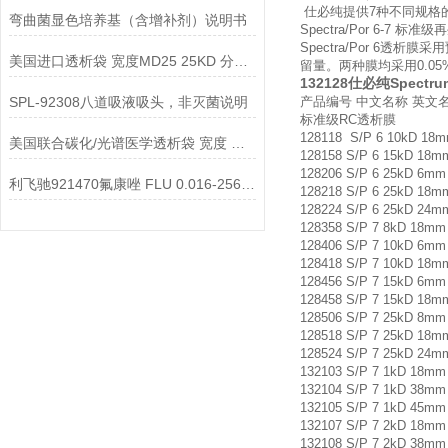
仕必纯提供7种不同规格的标
弯曲菌显色培养基（含增补剂）说明书
Spectra/Por 6-7
Spectra/Por 6
美国进口透析袋 宽度MD25 25KD 分子量 5.0米/卷 258元
留量。两种膜均采用0.05
132128仕必纯Spectru
SPL-92308八道吸液吸头，非灭菌说明
产品编号 中文名称 英文
标准级RC透析膜
128118 S/P 6 10kD 
美国联合碳化/光谱医学透析袋 宽度 MD34-3000说明
128158 S/P 6 15kD 18
128206 S/P 6 25kD 6m
利飞驰921470氟康唑 FLU 0.016-256说明书
128218 S/P 6 25kD 18
128224 S/P 6 25kD 24
128358 S/P 7 8kD 18m
128406 S/P 7 10kD 6m
128418 S/P 7 10kD 18
128456 S/P 7 15kD 6m
128458 S/P 7 15kD 18
128506 S/P 7 25kD 8m
128518 S/P 7 25kD 18
128524 S/P 7 25kD 24
132103 S/P 7 1kD 18m
132104 S/P 7 1kD 38m
132105 S/P 7 1kD 45m
132107 S/P 7 2kD 18m
132108 S/P 7 2kD 38m