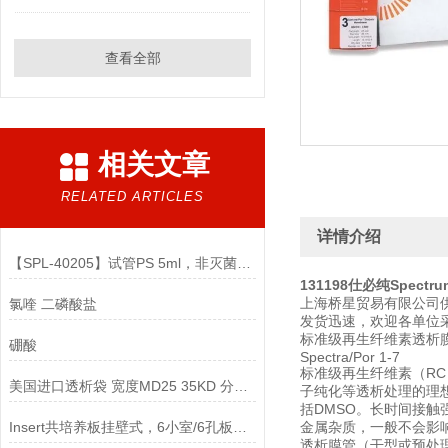
查看全部
相关文章
RELATED ARTICLES
详情介绍
【SPL-40205】试管PS 5ml，非灭菌说明
131198仕必纯Spectru
上海桥星贸易有限公司供
氯喹 二磷酸盐
发货迅速，欢迎各单位
标准级再生纤维素透析
硼酸
Spectra/Por 1-7
标准级再生纤维素（R
美国进口透析袋 宽度MD25 35KD 分子量 5.0米/卷 278元
子纯化等透析处理的理
括DMSO。长时间接触
Insert共培养板挂壁式，6小室/6孔板，PC膜 3um，半透说明
金属杂质，一般不会影
透析膜管（干型或预处