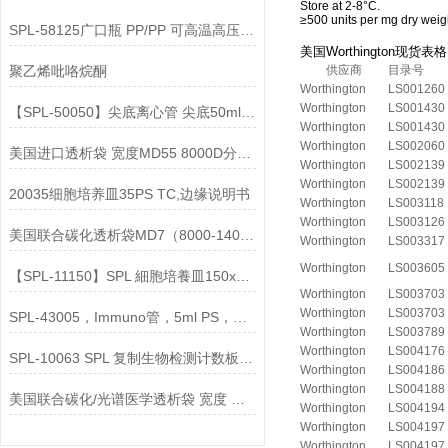
Store at 2-8°C.
≥500 units per mg dry weig
SPL-58125广口瓶 PP/PP 可高温高压灭菌 125ml 说明
美国Worthington现货表
聚乙烯吡咯烷酮
供应商
目录号
Worthington
LS001260
Worthington
LS001430
【SPL-50050】尖底离心管 尖底50ml PP/HDPE说明
Worthington
LS001430
Worthington
LS002060
美国进口透析袋 宽度MD55 8000D分子量 5.0米/卷 298元
Worthington
LS002139
Worthington
LS002139
20035细胞培养皿35PS TC,边缘说明书
Worthington
LS003118
Worthington
LS003126
美国联合碳化透析袋MD7（8000-14000）现货供应
Worthington
LS003317
Worthington
LS003605
【SPL-11150】SPL 細胞培養皿150x20mm, PS灭菌
Worthington
LS003703
Worthington
LS003703
SPL-43005，Immuno管，5ml PS，低结合力 说明
Worthington
LS003789
Worthington
LS004176
SPL-10063 SPL 复制生物检测计数板 61x16.7mm说明
Worthington
LS004186
Worthington
LS004188
美国联合碳化/光谱医学透析袋 宽度 MD44-7000说明
Worthington
LS004194
Worthington
LS004197
Worthington
LS004197