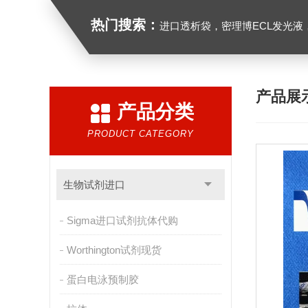
热门搜索：
进口透析袋，密理博ECL发光液，B27无血清培养基，N2培养基，紫外酶标板，G
产品展
产品分类
PRODUCT CATEGORY
生物试剂进口
Sigma进口试剂抗体代购
Worthington试剂现货
蛋白电泳预制胶