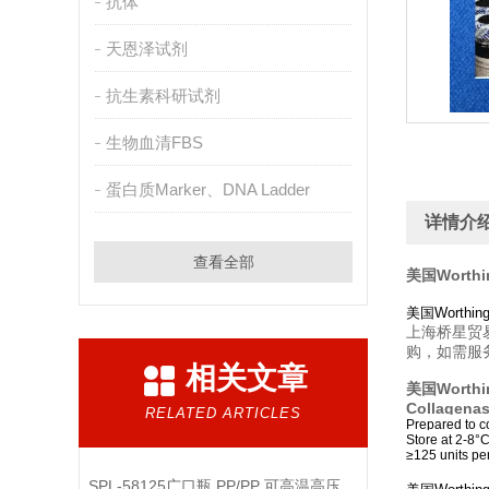
抗体
天恩泽试剂
抗生素科研试剂
生物血清FBS
蛋白质Marker、DNA Ladder
详情介
查看全部
美国Worthin
美国Worthi
上海桥星贸易
购，如需服
相关文章
美国Worthin
Collagenas
RELATED ARTICLES
Prepared to co
Store at 2-8°C
≥125 units pe
SPL-58125广口瓶 PP/PP 可高温高压灭菌 125ml 说明