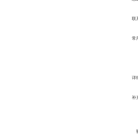
联
常
详
补