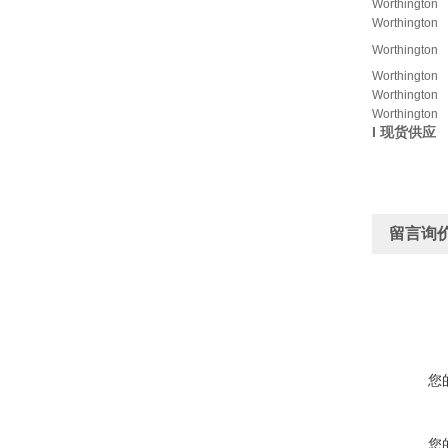
Worthington
Worthington
Worthington
Worthington
Worthington
Worthington
I
现货供应
留言询
您
您