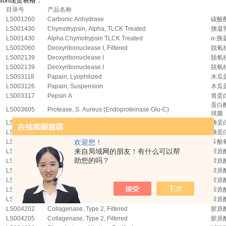
ngton现货表格：
目录号
产品名称
LS001260
Carbonic Anhydrase
碳酸
LS001430
Chymotrypsin, Alpha, TLCK Treated
胰凝
LS001430
Alpha Chymotrypsin TLCK Treated
α-
LS002060
Deoxyribonuclease I, Filtered
脱氧
LS002139
Deoxyribonuclease I
脱氧
LS002139
Deoxyribonuclease I
脱氧
LS003118
Papain, Lyophilized
木瓜
LS003126
Papain, Suspension
木瓜
LS003317
Pepsin A
胃蛋
蛋白
LS003605
Protease, S. Aureus (Endoproteinase Glu-C)
球菌
LS003703
Trypsin
胰蛋
LS003703
Trypsin
胰蛋
LS003789
Polyphenol Oxidase
欢迎您！
多酚
来自局域网的朋友！有什么可以帮
LS004176
Collagenase Type II
胶原酶
助您的吗？
LS004186
Collagenase,Type4
胶原酶
LS004188
Collagenase, Type 4
胶原酶
LS004194
Collagenase, Type 1
胶原酶
LS004197
Collagenase, Type 1
胶原酶
LS004197
Collagenase, Type 1
胶原酶
LS004202
Collagenase, Type 2, Filtered
胶原酶
LS004205
Collagenase, Type 2, Filtered
胶原酶