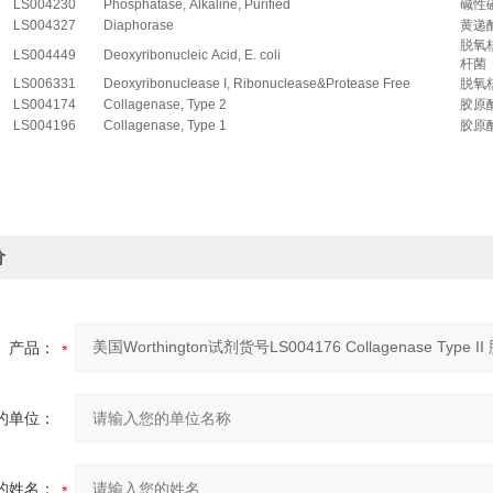
LS004230
Phosphatase, Alkaline, Purified
碱性
LS004327
Diaphorase
黄递
脱氧
LS004449
Deoxyribonucleic Acid, E. coli
杆菌
LS006331
Deoxyribonuclease I, Ribonuclease&Protease Free
脱氧
LS004174
Collagenase, Type 2
胶原酶
LS004196
Collagenase, Type 1
胶原酶
价
产品：
的单位：
的姓名：