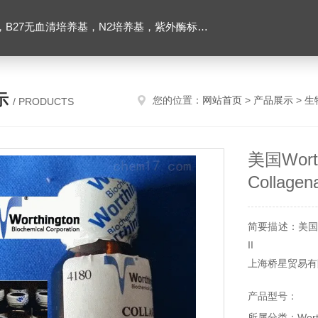
ibco胶原酶，Trizol一步法试剂，反转录酶试剂盒，脂质体2000转染试剂，Roche原装潮霉素B
示
您的位置：
网站首页
>
产品展示
>
生
/ PRODUCTS
美国Wort
Collagen
简要描述：美国Wort
II
上海桥星贸易有限公
常用型号现货，
产品型号：
务，详询
所属分类：Wort