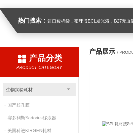
热门搜索：
进口透析袋，密理博ECL发光液，B27无血清培养基，N2培养基，紫外酶标板，Gibco胶原酶，Trizo
产品展示
/ PROD
产品分类
PRODUCT CATEGORY
生物实验耗材
国产核孔膜
赛多利斯Sartorius移液器
美国科进KIRGEN耗材