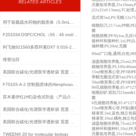
RELATED ARTICLES
共聚焦培养皿,35x10mm,
(22x22x0.13mm),TC
流式管5ml,PS/无帽,12x7
用于装载疏水药物的脂质体（5.0mL）说明
细胞刮刀,23.7cm,PP柄,P
菌
F20103A DSPC/CHOL（55：45 mol/mol）具有硫酸铵梯度的脂质体（100nm）说明
细胞筛网,PP/Nylon,孔径1
接种环和接种针,1ul,PP,白
储样槽,PS,50ml,无菌
利飞驰921560多西环素DXT 0.016-256说明书
60ml广口瓶,通用,白色,HD
维替泊芬
滤盖细胞培养瓶,25cm2,P
植物培养皿,PS,100x40m
美国联合碳化/光谱医学透析袋 宽度 MD77-800说明
15ml锥形离心管,PP/HDPE
带帽无菌流式管5ml,PS/LDP
50ml锥形离心管,PP/HDPE
F70103-A-2 控制脂质体的Alenphosome™-A（中性）说明
96孔细胞培养板,85.4*127
细胞刮铲,双刮刀23mm&12m
苏木素伊红(HE)染色试剂盒（产品介绍）
菌
6孔细胞培养板,85.4*127.
15ml锥形离心管,PP架(颜
美国联合碳化/光谱医学透析袋 宽度 MD77-10000说明
移液管,5ml,蓝色,独立包装
移液管,10ml,橘色,独立包
美国联合碳化/光谱医学透析袋 宽度 MD25-7000说明
滤盖细胞培养瓶,75cm2,P
接种环和接种针,10ul,PP,
TWEEN® 20 for molecular biology
共聚焦培养皿,35x10mm,