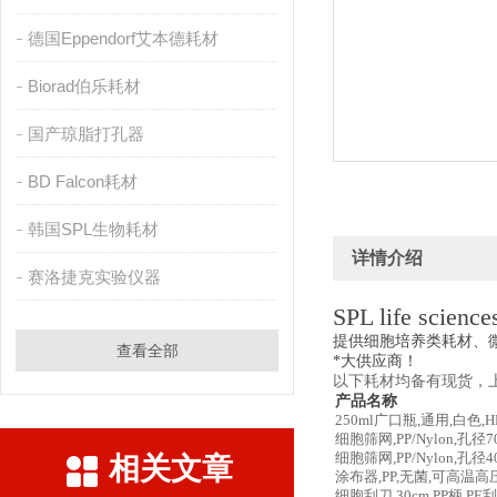
德国Eppendorf艾本德耗材
Biorad伯乐耗材
国产琼脂打孔器
BD Falcon耗材
韩国SPL生物耗材
详情介绍
赛洛捷克实验仪器
SPL life science
提供细胞培养类耗材、
查看全部
*大供应商！
以下耗材均备有现货，上
产品名称
250ml广口瓶,通用,白色,H
细胞筛网,PP/Nylon,孔径7
细胞筛网,PP/Nylon,孔径4
相关文章
涂布器,PP,无菌,可高温
细胞刮刀,30cm,PP柄,PE