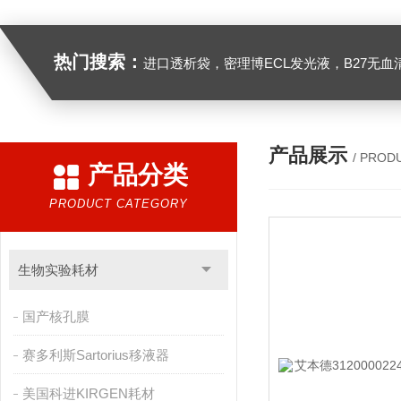
热门搜索：
进口透析袋，密理博ECL发光液，B27无血清培养基，N2培养基，紫外酶标板，Gibco胶原酶，Trizo
产品展示
/ PROD
产品分类
PRODUCT CATEGORY
生物实验耗材
国产核孔膜
赛多利斯Sartorius移液器
美国科进KIRGEN耗材