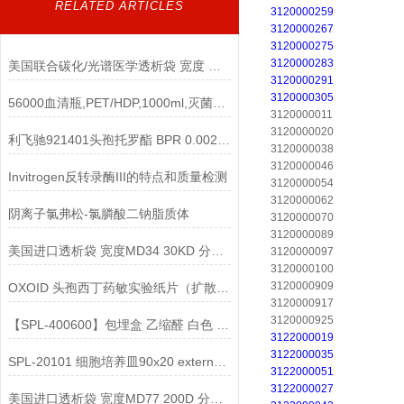
RELATED ARTICLES
3120000259
3120000267
3120000275
3120000283
美国联合碳化/光谱医学透析袋 宽度 MD25-1500说明
3120000291
3120000305
56000血清瓶,PET/HDP,1000ml,灭菌使用说明
3120000011
3120000020
利飞驰921401头孢托罗酯 BPR 0.002-32说明书
3120000038
3120000046
Invitrogen反转录酶III的特点和质量检测
3120000054
3120000062
阴离子氯弗松-氯膦酸二钠脂质体
3120000070
3120000089
美国进口透析袋 宽度MD34 30KD 分子量 5.0米/卷 258元
3120000097
3120000100
3120000909
OXOID 头孢西丁药敏实验纸片（扩散法） FOX 30ug说明书
3120000917
3120000925
【SPL-400600】包埋盒 乙缩醛 白色 散装说明
3122000019
3122000035
SPL-20101 细胞培养皿90x20 external grip
3122000051
3122000027
美国进口透析袋 宽度MD77 200D 分子量 5.0米/卷 498元