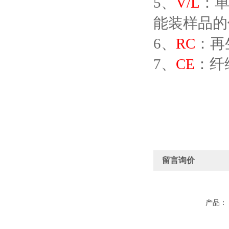
5、
V/L
：单
能装样品的体
6、
RC
：再
7、
CE
：纤
留言询价
产品：