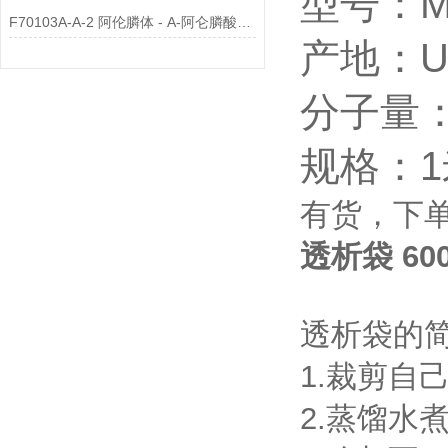
型号：MD
F70103A-A-2 阿伦膦体 - A-阿仑膦酸脂质体™（阴离子）说明
产地：U
分子量：
规格：1
有货，下
透析袋 600
透析袋的
1.裁剪自
2.蒸馏水