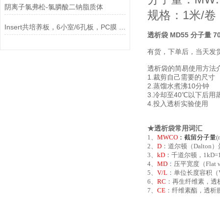
阴离子氯弗松-氯膦酸二钠脂质体
规格：1米/卷
Insert共培养板，6小室/6孔板，PC膜 0.4um孔径，不透说明
透析袋 MD55 分子量 70
有货，下单后，当天发
透析袋的简易使用方法
1.裁剪自己需要的尺寸
2.蒸馏水煮沸10分钟
3.冷却至40℃以下后用
4.投入透析实验使用
★透析袋常用词汇
1、
MWCO
：
截留分子量
2、
D
：道尔顿（Dalton
3、
kD
：千道尔顿，1kD=
4、
MD
：压平宽度（Fla
5、
V/L
：单位长度容积（Vo
6、
RC
：再生纤维素，透
7、
CE
：纤维素酯，透析