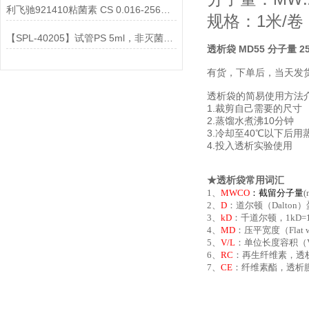
利飞驰921410粘菌素 CS 0.016-256说明书
规格：1米/卷
【SPL-40205】试管PS 5ml，非灭菌说明
透析袋 MD55 分子量 25
有货，下单后，当天发
透析袋的简易使用方法
1.裁剪自己需要的尺寸
2.蒸馏水煮沸10分钟
3.冷却至40℃以下后用
4.投入透析实验使用
★透析袋常用词汇
1、
MWCO
：
截留分子量
2、
D
：道尔顿（Dalton
3、
kD
：千道尔顿，1kD=
4、
MD
：压平宽度（Fla
5、
V/L
：单位长度容积（Vo
6、
RC
：再生纤维素，透
7、
CE
：纤维素酯，透析