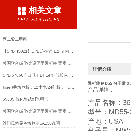
相关文章
RELATED ARTICLES
丙二酸二甲酯
【SPL-43021】SPL 冻存管 1.2ml 内旋 无菌说明
美国联合碳化/光谱医学透析袋 宽度 MD34-1000说明
详情介绍
SPL-57060广口瓶 HDPE/PP 琥珀色 60ml 说明
透析袋 MD55 分子量 25
Insert共培养板，12小室/24孔板，PC 8um孔径，透明说明
产品详情：
55635 氧化酶试剂说明书
产品名称：36
型号：MD55-2
美国联合碳化/光谱医学透析袋 宽度 MD44-500说明
产地：USA
沙门氏菌显色培养基SA130说明
分子量：MW:2