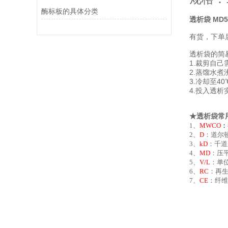
酶标板的具体分类
透析袋 MD55
有货，下单
透析袋的简
1.裁剪自己
2.蒸馏水煮
3.冷却至4
4.投入透析
★透析袋常
1、
MWCO
：
2、
D
：道尔顿
3、
kD
：千道
4、
MD
：压平
5、
V/L
：单位
6、
RC
：再
7、
CE
：纤维