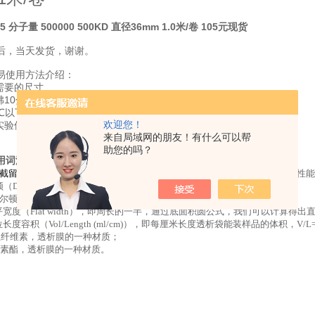
 分子量 500000 500KD 直径36mm 1.0米/卷 105元现货
后，当天发货，谢谢。
易使用方法介绍：
需要的尺寸
沸10分钟
0℃以下后用蒸馏水冲洗
欢迎您！
实验使用
来自局域网的朋友！有什么可以帮
助您的吗？
用词汇
截留分子量
(molecular weight cutoff)是使用分子量大小表示的透析膜的
（Dalton）蛋白分子量的计量单位；另外D还有直径（diameter）的意思；
尔顿，1kD=1000D（k即千的意思）；
宽度（Flat width），即周长的一半，通过底面积圆公式，我们可以计算得出
长度容积（Vol/Length (ml/cm)），即每厘米长度透析袋能装样品的体积，V/L=
生纤维素，透析膜的一种材质；
素酯，透析膜的一种材质。