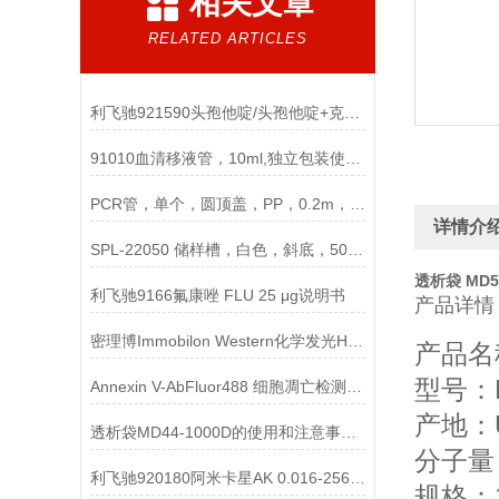
相关文章
RELATED ARTICLES
利飞驰921590头孢他啶/头孢他啶+克拉维酸CAZ/CAL说明书
91010血清移液管，10ml,独立包装使用说明
PCR管，单个，圆顶盖，PP，0.2m，非灭菌说明
详情介
SPL-22050 储样槽，白色，斜底，50ml，单槽，单独包装
透析袋 MD55
利飞驰9166氟康唑 FLU 25 μg说明书
产品详情
密理博Immobilon Western化学发光HRP底物
产品名称
型号：MD
Annexin V-AbFluor488 细胞凋亡检测试剂盒说明书
产地：
透析袋MD44-1000D的使用和注意事项说明
分子量：
利飞驰920180阿米卡星AK 0.016-256说明书
规格：