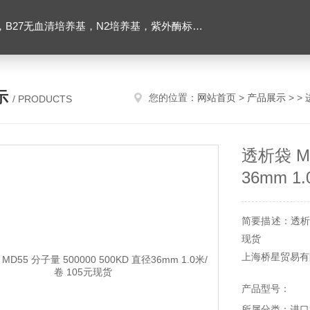
ibco胶原酶，Trizol一步法试剂，反转录酶试剂盒，脂质体2000转染试剂，Roche原装潮霉素B
示
您的位置：
网站首页
>
产品展示
> >
/ PRODUCTS
透析袋 MD
36mm 1
简要描述：透析袋 M
现货
上海桥星贸易有
产品型号：
所属分类：进口