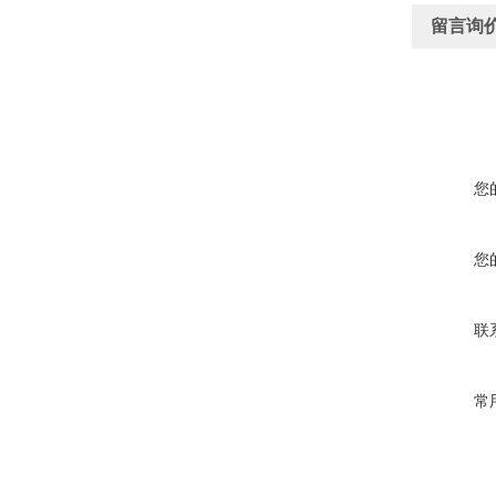
留言询
您
您
联
常