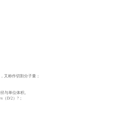
截留性能，又称作切割分子量；
直径与单位体积。
π（D/2）?；