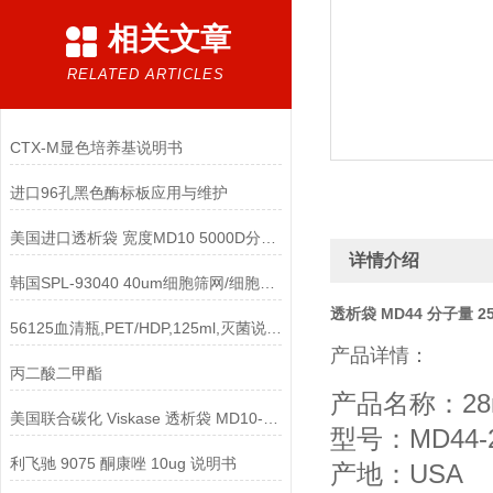
相关文章
RELATED ARTICLES
CTX-M显色培养基说明书
进口96孔黑色酶标板应用与维护
美国进口透析袋 宽度MD10 5000D分子量 5.0米/卷 328元
详情介绍
韩国SPL-93040 40um细胞筛网/细胞滤网/细胞过滤器参数
透析袋 MD44 分子量 25
56125血清瓶,PET/HDP,125ml,灭菌说明书
产品详情：
丙二酸二甲酯
产品名称：28
美国联合碳化 Viskase 透析袋 MD10-14 10mm
型号：MD44-2
利飞驰 9075 酮康唑 10ug 说明书
产地：USA