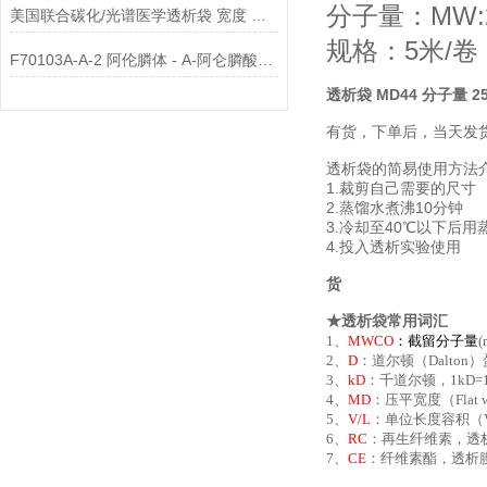
分子量：MW:2
美国联合碳化/光谱医学透析袋 宽度 MD34-7000说明
规格：5米/卷
F70103A-A-2 阿伦膦体 - A-阿仑膦酸脂质体™（阴离子）说明
透析袋 MD44 分子量 25
有货，下单后，当天发
透析袋的简易使用方法
1.裁剪自己需要的尺寸
2.蒸馏水煮沸10分钟
3.冷却至40℃以下后用
4.投入透析实验使用
货
★透析袋常用词汇
1、
MWCO
：
截留分子量
2、
D
：道尔顿（Dalton
3、
kD
：千道尔顿，1kD=
4、
MD
：压平宽度（Fla
5、
V/L
：单位长度容积（Vo
6、
RC
：再生纤维素，透
7、
CE
：纤维素酯，透析