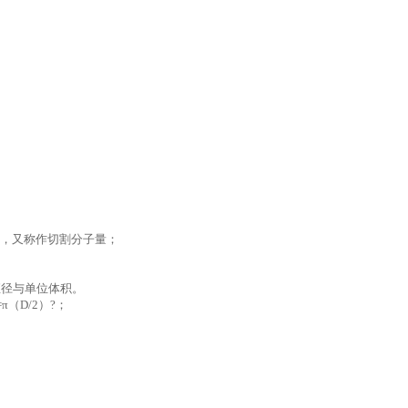
截留性能，又称作切割分子量；
直径与单位体积。
π（D/2）?；