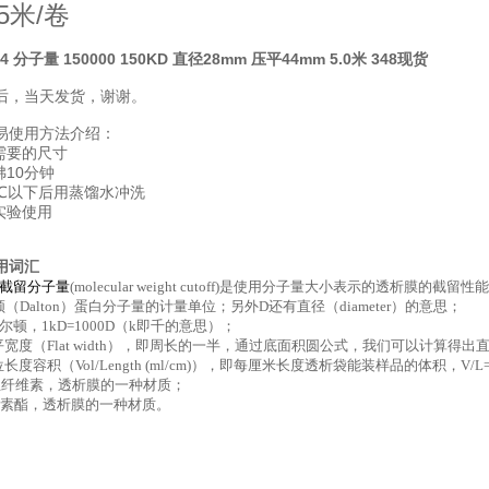
5米/卷
 分子量 150000 150KD 直径28mm 压平44mm 5.0米 348现货
后，当天发货，谢谢。
易使用方法介绍：
需要的尺寸
沸10分钟
0℃以下后用蒸馏水冲洗
实验使用
用词汇
截留分子量
(molecular weight cutoff)是使用分子量大小表示的透析膜的
（Dalton）蛋白分子量的计量单位；另外D还有直径（diameter）的意思；
尔顿，1kD=1000D（k即千的意思）；
宽度（Flat width），即周长的一半，通过底面积圆公式，我们可以计算得出
长度容积（Vol/Length (ml/cm)），即每厘米长度透析袋能装样品的体积，V/L=
生纤维素，透析膜的一种材质；
素酯，透析膜的一种材质。