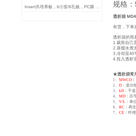
规格：
Insert共培养板，6小室/6孔板，PC膜 0.4um孔径，不透说明
透析袋 MD44
有货，下单
透析袋的简
1.裁剪自己
2.蒸馏水煮
3.冷却至4
4.投入透析
★透析袋常
1、
MWCO
：
2、
D
：道尔顿
3、
kD
：千道
4、
MD
：压平
5、
V/L
：单位
6、
RC
：再
7、
CE
：纤维