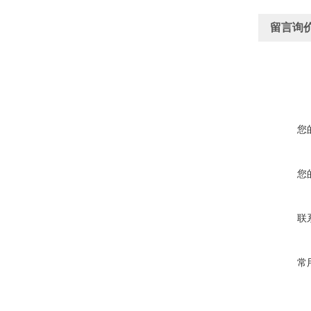
留言询
您
您
联
常