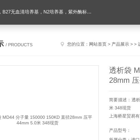
ibco胶原酶，Trizol一步法试剂，反转录酶试剂盒，脂质体2000转染试剂，Roche原装潮霉素B
示
您的位置：
网站首页
>
产品展示
> >
/ PRODUCTS
透析袋 MD
28mm 压
简要描述：透析袋 M
米 348现货
上海桥星贸易有
产品型号：
所属分类：进口