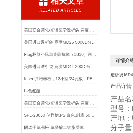
相关文章
RELATED ARTICLES
美国联合碳化/光谱医学透析袋 宽度 MD10-12000说明
美国进口透析袋 宽度MD25 5000D分子量 5.0米/卷 278元
Flag标签小鼠单克隆抗体（1B10）说明书
详情介
美国进口透析袋 宽度MD44 200D 分子量 5.0米/卷 438元
透析袋 MD44
Insert共培养板，12小室/24孔板，PET 3um孔径，半透说明
产品详情
L-色氨酸
产品名称
美国联合碳化/光谱医学透析袋 宽度 MD55-2500说明
型号：MD
SPL-23050 储样槽,PS,白色,斜底,50ml 單道,灭菌说明
产地：
分子量：
阴离子氯弗松-氯膦酸二钠脂质体