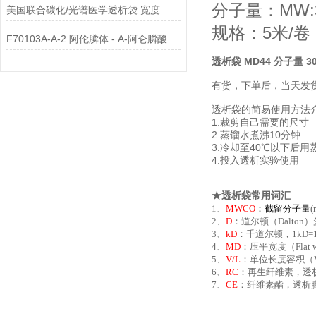
分子量：MW:3
美国联合碳化/光谱医学透析袋 宽度 MD34-7000说明
规格：5米/卷
F70103A-A-2 阿伦膦体 - A-阿仑膦酸脂质体™（阴离子）说明
透析袋 MD44 分子量 30
有货，下单后，当天发
透析袋的简易使用方法
1.裁剪自己需要的尺寸
2.蒸馏水煮沸10分钟
3.冷却至40℃以下后用
4.投入透析实验使用
★透析袋常用词汇
1、
MWCO
：
截留分子量
2、
D
：道尔顿（Dalton
3、
kD
：千道尔顿，1kD=
4、
MD
：压平宽度（Fla
5、
V/L
：单位长度容积（Vo
6、
RC
：再生纤维素，透
7、
CE
：纤维素酯，透析