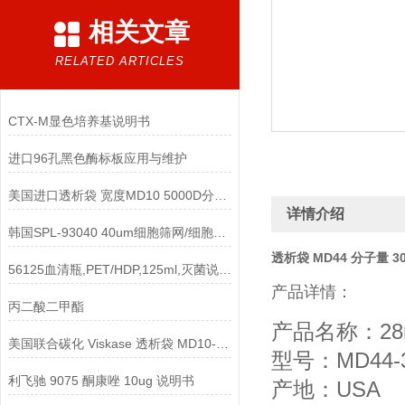
相关文章
RELATED ARTICLES
CTX-M显色培养基说明书
进口96孔黑色酶标板应用与维护
美国进口透析袋 宽度MD10 5000D分子量 5.0米/卷 328元
详情介绍
韩国SPL-93040 40um细胞筛网/细胞滤网/细胞过滤器参数
透析袋 MD44 分子量 30
56125血清瓶,PET/HDP,125ml,灭菌说明书
产品详情：
丙二酸二甲酯
产品名称：28
美国联合碳化 Viskase 透析袋 MD10-14 10mm
型号：MD44-3
利飞驰 9075 酮康唑 10ug 说明书
产地：USA