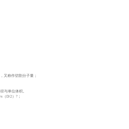
截留性能，又称作切割分子量；
直径与单位体积。
π（D/2）?；