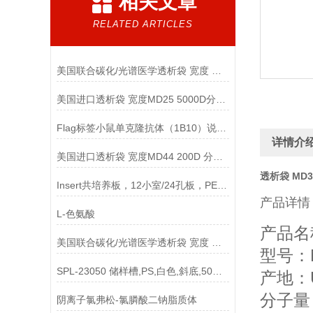
相关文章
RELATED ARTICLES
美国联合碳化/光谱医学透析袋 宽度 MD10-12000说明
美国进口透析袋 宽度MD25 5000D分子量 5.0米/卷 278元
Flag标签小鼠单克隆抗体（1B10）说明书
详情介
美国进口透析袋 宽度MD44 200D 分子量 5.0米/卷 438元
透析袋 MD3
Insert共培养板，12小室/24孔板，PET 3um孔径，半透说明
产品详情
L-色氨酸
产品名称
美国联合碳化/光谱医学透析袋 宽度 MD55-2500说明
型号：M
SPL-23050 储样槽,PS,白色,斜底,50ml 單道,灭菌说明
产地：
分子量
阴离子氯弗松-氯膦酸二钠脂质体