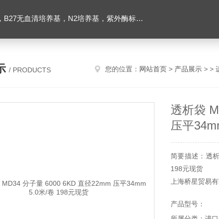
ibco胶原酶，Trizol一步法试剂，反转录酶试剂盒，脂质体2000转染试剂，Roche原装潮霉素B
示
您的位置：
网站首页
>
产品展示
> >
/ PRODUCTS
透析袋 MD
压平34mm
简要描述：透析袋 
198元现货
上海桥星贸易有
产品型号：
所属分类：进口