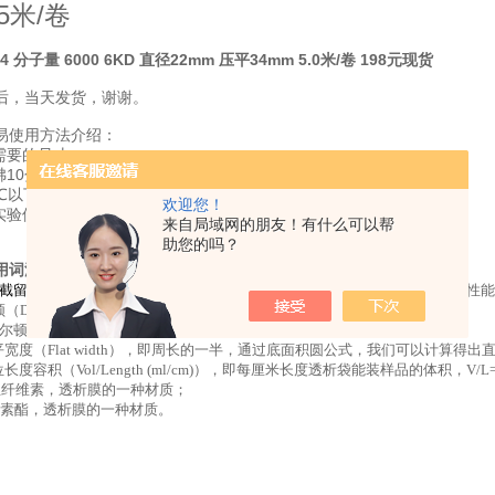
5米/卷
4 分子量 6000 6KD 直径22mm 压平34mm 5.0米/卷 198元现货
后，当天发货，谢谢。
易使用方法介绍：
需要的尺寸
沸10分钟
0℃以下后用蒸馏水冲洗
欢迎您！
实验使用
来自局域网的朋友！有什么可以帮
助您的吗？
用词汇
截留分子量
(molecular weight cutoff)是使用分子量大小表示的透析膜的
（Dalton）蛋白分子量的计量单位；另外D还有直径（diameter）的意思；
尔顿，1kD=1000D（k即千的意思）；
宽度（Flat width），即周长的一半，通过底面积圆公式，我们可以计算得出
长度容积（Vol/Length (ml/cm)），即每厘米长度透析袋能装样品的体积，V/L=
生纤维素，透析膜的一种材质；
素酯，透析膜的一种材质。