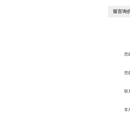
留言询
您
您
联
常