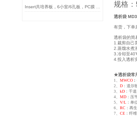
规格：
Insert共培养板，6小室/6孔板，PC膜 0.4um孔径，不透说明
透析袋 MD3
有货，下单
透析袋的简
1.裁剪自己
2.蒸馏水煮
3.冷却至4
4.投入透析
★透析袋常
1、
MWCO
：
2、
D
：道尔顿
3、
kD
：千道
4、
MD
：压平
5、
V/L
：单位
6、
RC
：再
7、
CE
：纤维