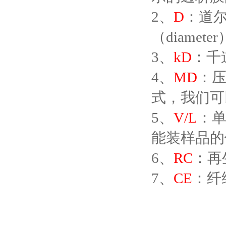
2、
D
：道尔
（diamet
3、
kD
：千
4、
MD
：压
式，我们可
5、
V/L
：单
能装样品的体
6、
RC
：再
7、
CE
：纤