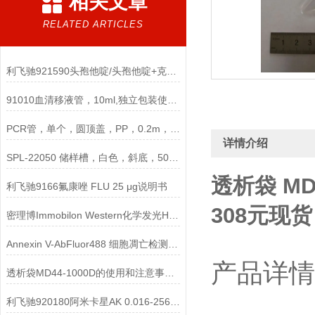
相关文章
RELATED ARTICLES
利飞驰921590头孢他啶/头孢他啶+克拉维酸CAZ/CAL说明书
91010血清移液管，10ml,独立包装使用说明
PCR管，单个，圆顶盖，PP，0.2m，非灭菌说明
详情介绍
SPL-22050 储样槽，白色，斜底，50ml，单槽，单独包装
透析袋 MD3
利飞驰9166氟康唑 FLU 25 μg说明书
308元现货
密理博Immobilon Western化学发光HRP底物
Annexin V-AbFluor488 细胞凋亡检测试剂盒说明书
产品详情
透析袋MD44-1000D的使用和注意事项说明
利飞驰920180阿米卡星AK 0.016-256说明书