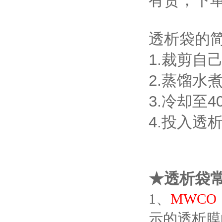
有货，下
透析袋的
1.裁剪自
2.蒸馏水
3.冷却至
4.投入透
★透析袋
1、
MWCO
示的透析膜