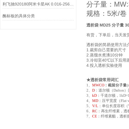
分子量：MW:
利飞驰920180阿米卡星AK 0.016-256说明书
规格：5米/卷
酶标板的具体分类
透析袋 MD25 分子量 30
有货，下单后，当天发
透析袋的简易使用方法
1.裁剪自己需要的尺寸
2.蒸馏水煮沸10分钟
3.冷却至40℃以下后用
4.投入透析实验使用
★透析袋常用词汇
1、
MWCO
：
截留分子量
2、
D
：道尔顿（Dalton
3、
kD
：千道尔顿，1kD=
4、
MD
：压平宽度（Fla
5、
V/L
：单位长度容积（Vo
6、
RC
：再生纤维素，透
7、
CE
：纤维素酯，透析