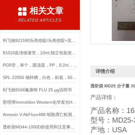
相关文章
RELATED ARTICLES
利飞驰921590头孢他啶/头孢他啶+克拉维酸CAZ/CAL说明书
91010血清移液管，10ml,独立包装使用说明
PCR管，单个，圆顶盖，PP，0.2m，非灭菌说明
详情介绍
SPL-22050 储样槽，白色，斜底，50ml，单槽，单独包装
透析袋 MD25 分子量 30
利飞驰9166氟康唑 FLU 25 μg说明书
产品详情：
密理博Immobilon Western化学发光HRP底物
产品名称：16
Annexin V-AbFluor488 细胞凋亡检测试剂盒说明书
型号：MD25-3
透析袋MD44-1000D的使用和注意事项说明
产地：USA