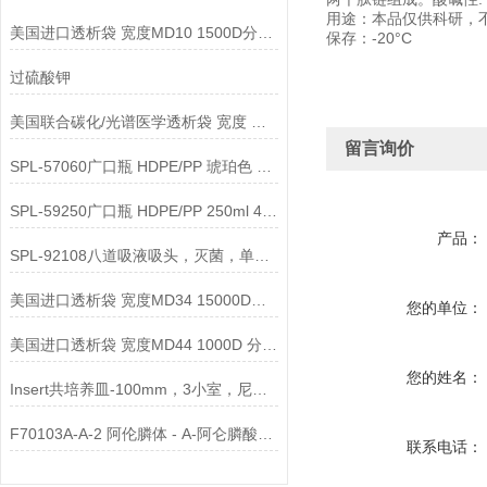
用途：本品仅供科研，
美国进口透析袋 宽度MD10 1500D分子量 5.0米/卷 438元
保存：-20°C
过硫酸钾
美国联合碳化/光谱医学透析袋 宽度 MD77-8000说明
留言询价
SPL-57060广口瓶 HDPE/PP 琥珀色 60ml 说明
SPL-59250广口瓶 HDPE/PP 250ml 4000g说明
产品：
SPL-92108八道吸液吸头，灭菌，单独包装说明
美国进口透析袋 宽度MD34 15000D分子量5.0米/卷 238元
您的单位：
美国进口透析袋 宽度MD44 1000D 分子量 5.0米/卷398元
您的姓名：
Insert共培养皿-100mm，3小室，尼龙膜，底槽，灭菌说明
F70103A-A-2 阿伦膦体 - A-阿仑膦酸脂质体™（阴离子）说明
联系电话：