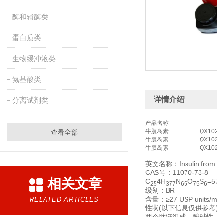
酶和辅酶类
蛋白质类
生物缓冲液类
氨基酸类
详情介绍
分离试剂类
产品名称
牛胰岛素
QX10
查看全部
牛胰岛素
QX10
牛胰岛素
QX10
英文名称：Insulin from b
CAS号：11070-73-8
相关文章
C
4H
N
O
S
=5
25
377
65
75
6
级别：BR
含量：≥27 USP units/m
RELATED ARTICLES
性状(以下信息仅供参考
两个肽链组成。酸碱性: 两