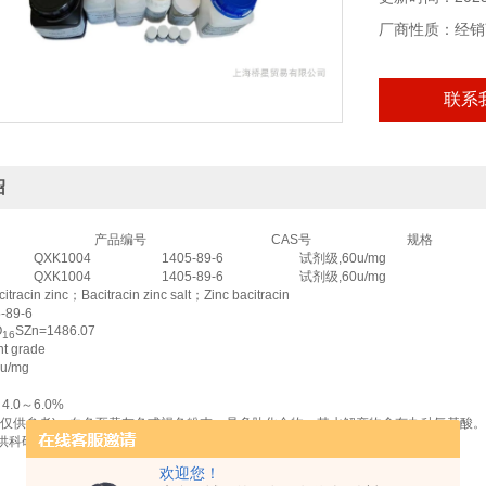
厂商性质：经销
联系
绍
产品编号
CAS号
规格
QXK1004
1405-89-6
试剂级,60u/mg
QXK1004
1405-89-6
试剂级,60u/mg
itracin zinc
；
Bacitracin zinc salt
；
Zinc bacitracin
-89-6
O
SZn=1486.07
16
t grade
u/mg
：
4.0
～
6.0%
仅供参考
)
：白色至黄灰色或褐色粉末，是多肽化合物，其水解产物含有九种氨基酸。
供科研，不得用于其它用途
。
欢迎您！