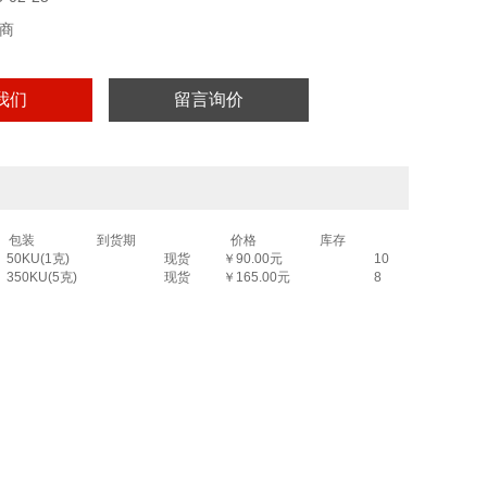
商
我们
留言询价
包装
到货期
价格
库存
50KU(1克)
现货
￥90.00元
10
350KU(5克)
现货
￥165.00元
8