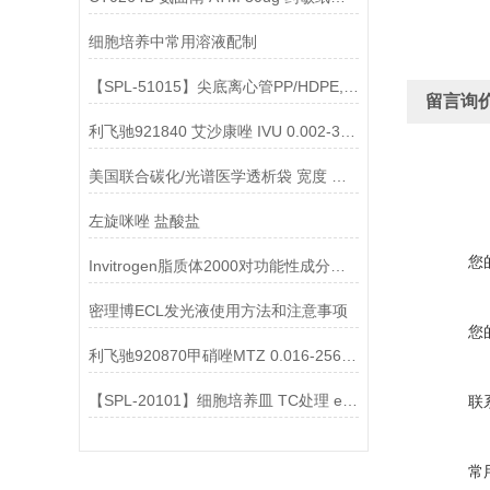
细胞培养中常用溶液配制
【SPL-51015】尖底离心管PP/HDPE,相对离心力3000xg
留言询
利飞驰921840 艾沙康唑 IVU 0.002-32说明书
美国联合碳化/光谱医学透析袋 宽度 MD77-500说明
左旋咪唑 盐酸盐
您
Invitrogen脂质体2000对功能性成分包埋的应用
密理博ECL发光液使用方法和注意事项
您
利飞驰920870甲硝唑MTZ 0.016-256说明书
【SPL-20101】细胞培养皿 TC处理 external grip
联
常