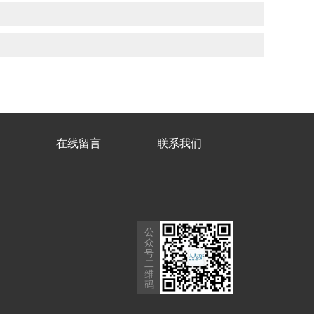
在线留言
联系我们
公
众
号
二
维
码