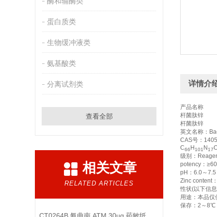
酶和辅酶类
蛋白质类
生物缓冲液类
氨基酸类
详情介
分离试剂类
产品名称
杆菌肽锌
查看全部
杆菌肽锌
英文名称：
Bac
CAS
号：
1405
C
H
N
66
101
17
级别：
Reagen
相关文章
potency
：
≥60
pH
：
6.0
～
7.5
Zinc content
RELATED ARTICLES
性状
(
以下信息
用途：本品仅
保存：
2
～
8℃
CT0264B 氨曲南 ATM 30ug 药敏纸片 OXOID说明书