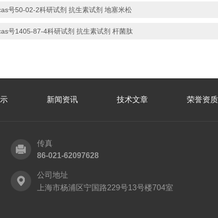
cas号50-02-2科研试剂 抗生素试剂 地塞米松
cas号1405-87-4科研试剂 抗生素试剂 杆菌肽
示
新闻资讯
技术文章
荣誉资质
传真
86-021-62097628
公司地址
上海市杨浦区宁国路229号13号楼704室