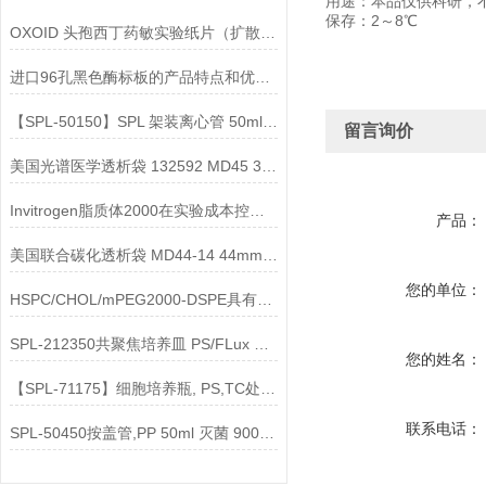
用途：本品仅供科研，
保存：2～8℃
OXOID 头孢西丁药敏实验纸片（扩散法） FOX 30ug说明书
进口96孔黑色酶标板的产品特点和优势介绍
【SPL-50150】SPL 架装离心管 50ml 灭菌说明
留言询价
美国光谱医学透析袋 132592 MD45 3.5KD 分子量 1米
Invitrogen脂质体2000在实验成本控制中的优势有哪些？
产品：
美国联合碳化透析袋 MD44-14 44mm 14000D
您的单位：
HSPC/CHOL/mPEG2000-DSPE具有硫酸铵梯度的脂质体 （100nm）说明
SPL-212350共聚焦培养皿 PS/FLux 黑色 ，13Ø，TC处理，无菌说明
您的姓名：
【SPL-71175】细胞培养瓶, PS,TC处理,灭菌说明
联系电话：
SPL-50450按盖管,PP 50ml 灭菌 9000g说明