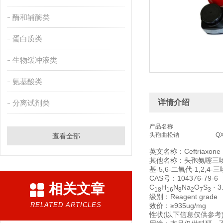
酶和辅酶类
蛋白质类
生物缓冲液类
氨基酸类
详情介绍
分离试剂类
产品名称
头孢曲松钠
Q
查看全部
英文名称：Ceftriaxone 
其他名称：头孢氨噻三嗪；头孢
基-5,6-二氧代-1,2,4-
CAS号：104376-79-6
相关文章
C
H
N
Na
O
S
· 3
18
16
8
2
7
3
级别：Reagent grade
RELATED ARTICLES
效价：≥935ug/mg
性状(以下信息仅供参考