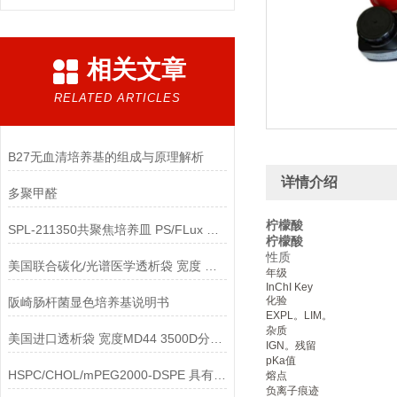
相关文章
RELATED ARTICLES
B27无血清培养基的组成与原理解析
详情介绍
多聚甲醛
柠檬酸
SPL-211350共聚焦培养皿 PS/FLux 透明 ，20Ø，TC处理，无菌说明
柠檬酸
性质
美国联合碳化/光谱医学透析袋 宽度 MD10-300说明
年级
InChI Key
化验
阪崎肠杆菌显色培养基说明书
EXPL。LIM。
杂质
美国进口透析袋 宽度MD44 3500D分子量 5.0米/卷 228元
IGN。残留
pKa值
HSPC/CHOL/mPEG2000-DSPE 具有硫酸铵梯度的脂质体 （100nm）说明
熔点
负离子痕迹