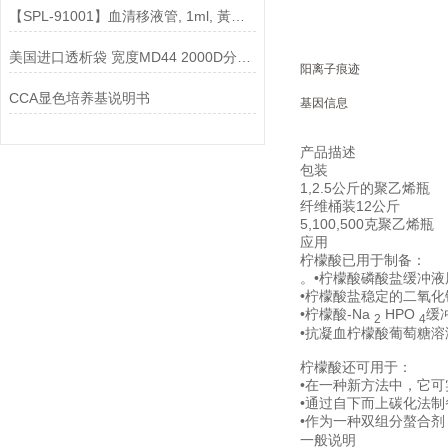
【SPL-91001】血清移液管, 1ml, 黃色, 独立包装说明
美国进口透析袋 宽度MD44 2000D分子量 5.0米/卷 348元
阳离子痕迹
CCA显色培养基说明书
基因信息
产品描述
包装
1,2.5公斤的聚乙烯瓶
纤维桶装12公斤
5,100,500克聚乙烯瓶
应用
柠檬酸已用于制备：
。•柠檬酸磷酸盐缓冲
•柠檬酸盐稳定的二氧
•柠檬酸-Na
HPO
缓
2
4
•抗凝血柠檬酸葡萄糖溶
柠檬酸还可用于：
•在一种新方法中，它
•通过自下而上碳化法制
•作为一种双组分螯合剂，
一般说明