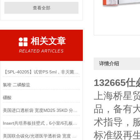
查看全部
相关文章
RELATED ARTICLES
详情介绍
【SPL-40205】试管PS 5ml，非灭菌说明
132665仕
氯喹 二磷酸盐
上海桥星贸
硼酸
品，备有
美国进口透析袋 宽度MD25 35KD 分子量 5.0米/卷 278元
术指导，
Insert共培养板挂壁式，6小室/6孔板，PC膜 3um，半透说明
标准级再
美国联合碳化/光谱医学透析袋 宽度 MD55-8000说明