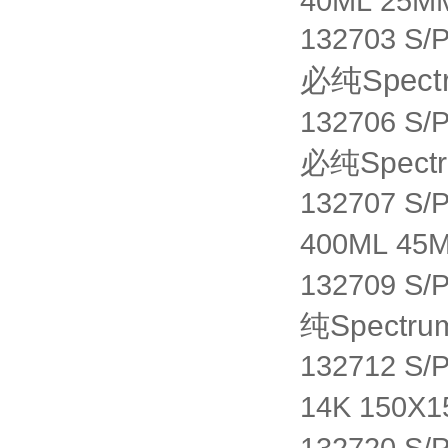
40ML 25M
132703 S/
必纯Spec
132706 S/
必纯Spec
132707 S/
400ML 45
132709 S/
纯Spect
132712 S
14K 150X