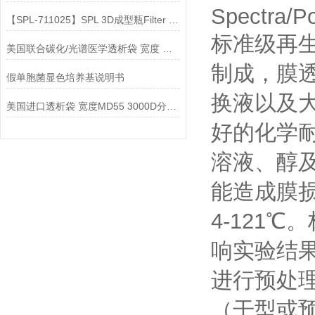
Spectra/Po
【SPL-711025】SPL 3D成型瓶Filter cap说明
标准级再
美国联合碳化/光谱医学透析袋 宽度 MD77-2000说明
制成，膜
假单胞菌显色培养基说明书
换液以及
美国进口透析袋 宽度MD55 3000D分子量 5.0米/卷 378元
好的化学耐
溶液、醇
能造成膜损
4-121
响实验结
进行预处
（干型或