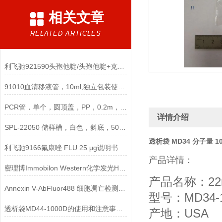
相关文章
RELATED ARTICLES
利飞驰921590头孢他啶/头孢他啶+克拉维酸CAZ/CAL说明书
91010血清移液管，10ml,独立包装使用说明
PCR管，单个，圆顶盖，PP，0.2m，非灭菌说明
详情介绍
SPL-22050 储样槽，白色，斜底，50ml，单槽，单独包装
透析袋 MD34 分子量 10
利飞驰9166氟康唑 FLU 25 μg说明书
产品详情：
密理博Immobilon Western化学发光HRP底物
产品名称：22
Annexin V-AbFluor488 细胞凋亡检测试剂盒说明书
型号：MD34-1
透析袋MD44-1000D的使用和注意事项说明
产地：USA