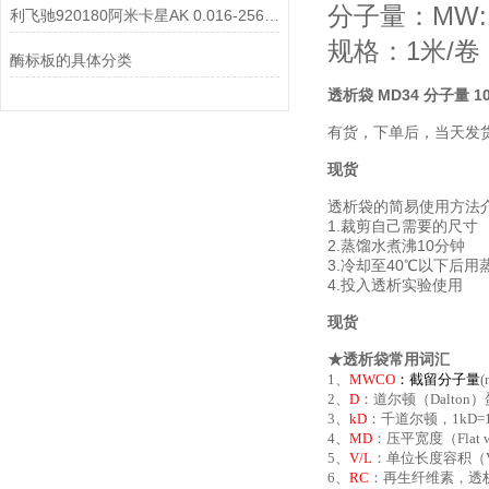
分子量：MW:1
利飞驰920180阿米卡星AK 0.016-256说明书
规格：1米/卷
酶标板的具体分类
透析袋 MD34 分子量 10
有货，下单后，当天发
现货
透析袋的简易使用方法
1.裁剪自己需要的尺寸
2.蒸馏水煮沸10分钟
3.冷却至40℃以下后用
4.投入透析实验使用
现货
★透析袋常用词汇
1、
MWCO
：
截留分子量
2、
D
：道尔顿（Dalton
3、
kD
：千道尔顿，1kD=
4、
MD
：压平宽度（Fla
5、
V/L
：单位长度容积（Vo
6、
RC
：再生纤维素，透