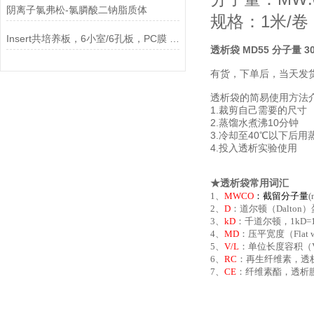
阴离子氯弗松-氯膦酸二钠脂质体
规格：1米/卷
Insert共培养板，6小室/6孔板，PC膜 0.4um孔径，不透说明
透析袋 MD55 分子量 30
有货，下单后，当天发
透析袋的简易使用方法
1.裁剪自己需要的尺寸
2.蒸馏水煮沸10分钟
3.冷却至40℃以下后用
4.投入透析实验使用
★透析袋常用词汇
1、
MWCO
：
截留分子量
2、
D
：道尔顿（Dalton
3、
kD
：千道尔顿，1kD=
4、
MD
：压平宽度（Fla
5、
V/L
：单位长度容积（Vo
6、
RC
：再生纤维素，透
7、
CE
：纤维素酯，透析