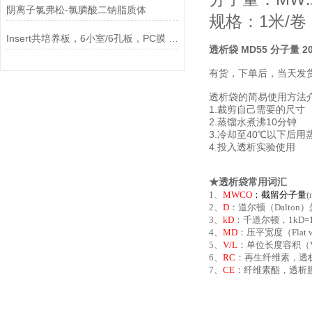
阴离子氯弗松-氯膦酸二钠脂质体
规格：1米/卷
Insert共培养板，6小室/6孔板，PC膜 0.4um孔径，不透说明
透析袋 MD55 分子量 20
有货，下单后，当天发
透析袋的简易使用方法
1.裁剪自己需要的尺寸
2.蒸馏水煮沸10分钟
3.冷却至40℃以下后用
4.投入透析实验使用
★透析袋常用词汇
1、
MWCO
：
截留分子量
2、
D
：道尔顿（Dalton
3、
kD
：千道尔顿，1kD=
4、
MD
：压平宽度（Fla
5、
V/L
：单位长度容积（Vo
6、
RC
：再生纤维素，透
7、
CE
：纤维素酯，透析