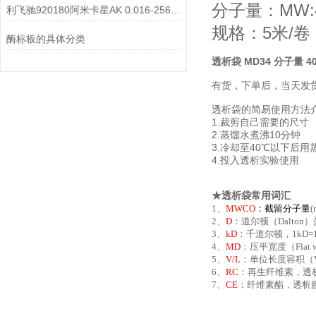
分子量：MW:
利飞驰920180阿米卡星AK 0.016-256说明书
规格：5米/卷
酶标板的具体分类
透析袋 MD34 分子量 40
有货，下单后，当天发
透析袋的简易使用方法
1.裁剪自己需要的尺寸
2.蒸馏水煮沸10分钟
3.冷却至40℃以下后用
4.投入透析实验使用
★透析袋常用词汇
1、
MWCO
：
截留分子量
2、
D
：道尔顿（Dalton
3、
kD
：千道尔顿，1kD=
4、
MD
：压平宽度（Fla
5、
V/L
：单位长度容积（Vo
6、
RC
：再生纤维素，透
7、
CE
：纤维素酯，透析