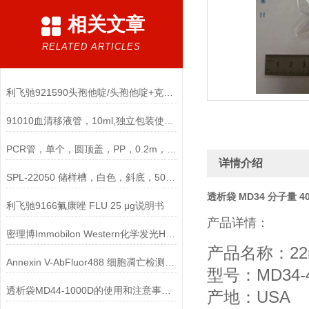
相关文章
RELATED ARTICLES
利飞驰921590头孢他啶/头孢他啶+克拉维酸CAZ/CAL说明书
91010血清移液管，10ml,独立包装使用说明
PCR管，单个，圆顶盖，PP，0.2m，非灭菌说明
详情介绍
SPL-22050 储样槽，白色，斜底，50ml，单槽，单独包装
透析袋 MD34 分子量 40
利飞驰9166氟康唑 FLU 25 μg说明书
产品详情：
密理博Immobilon Western化学发光HRP底物
产品名称：22
Annexin V-AbFluor488 细胞凋亡检测试剂盒说明书
型号：MD34-4
透析袋MD44-1000D的使用和注意事项说明
产地：USA