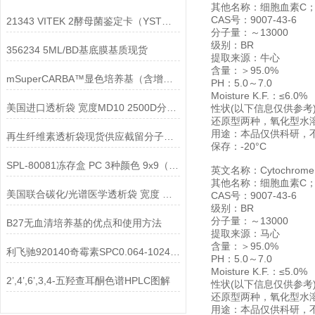
其他名称：细胞血素C
CAS号：9007-43-6
21343 VITEK 2酵母菌鉴定卡（YST）说明书
分子量：～13000
级别：BR
356234 5ML/BD基底膜基质现货
提取来源：牛心
含量：＞95.0%
mSuperCARBA™显色培养基（含增补 剂1&增补剂2）
PH：5.0～7.0
Moisture K.F.：≤6.0%
美国进口透析袋 宽度MD10 2500D分子量 5.0米/卷 378元
性状(以下信息仅供参
还原型两种，氧化型水
用途：本品仅供科研，
再生纤维素透析袋现货供应截留分子量25000
保存：-20°C
SPL-80081冻存盒 PC 3种颜色 9x9（81孔） 10个/箱
英文名称：Cytochrome c 
其他名称：细胞血素C
美国联合碳化/光谱医学透析袋 宽度 MD77-2500说明
CAS号：9007-43-6
级别：BR
分子量：～13000
B27无血清培养基的优点和使用方法
提取来源：马心
含量：＞95.0%
利飞驰920140奇霉素SPC0.064-1024壮观霉素大观霉素说明
PH：5.0～7.0
Moisture K.F.：≤5.0%
2’,4’,6’,3,4-五羟查耳酮色谱HPLC图解
性状(以下信息仅供参
还原型两种，氧化型水
用途：本品仅供科研，