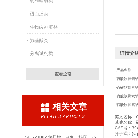
酶和辅酶类
蛋白质类
生物缓冲液类
氨基酸类
详情介
分离试剂类
产品名称
查看全部
硫酸软骨素
硫酸软骨素
硫酸软骨素
相关文章
硫酸软骨素
RELATED ARTICLES
英文名称：CSA；C
其他名称：
CAS号：3945
分子式：(C
SPL-21002 储样槽，白色，斜底，25ml，双槽，单独包装