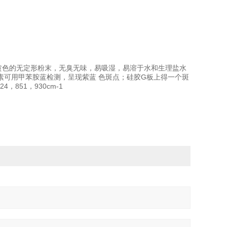
黄色的无定形粉末，无臭无味，易吸湿，易溶于水和生理盐水
素可用甲苯胺蓝检测，呈现紫蓝 色斑点；硅胶G板上得一个斑
4，851，930cm-1