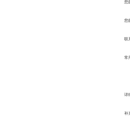
您
您
联
常
详
补