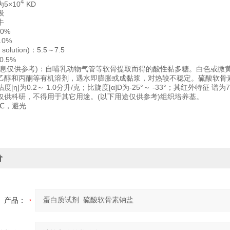
4
5×10
KD
级
牛
0%
6.0%
 solution)：5.5～7.5
≤0.5%
信息仅供参考)：自哺乳动物气管等软骨提取而得的酸性黏多糖。白色或微
乙醇和丙酮等有机溶剂，遇水即膨胀或成黏浆，对热较不稳定。硫酸软骨
[η]为0.2～ 1.0分升/克；比旋度[α]D为-25°～ -33°；其红外特征 谱为72
仅供科研，不得用于其它用途。(以下用途仅供参考)组织培养基。
8℃，避光
价
产品：