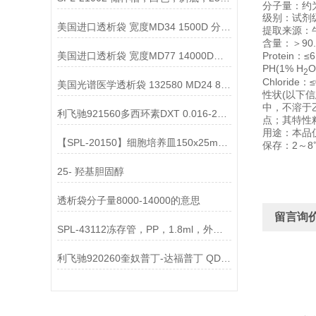
分子量：约为
级别：试剂
美国进口透析袋 宽度MD34 1500D 分子量5.0米/卷 348元
提取来源：
含量：＞90.
美国进口透析袋 宽度MD77 14000D分子量5.0米/卷 238元
Protein：≤
PH(1% H
O
2
Chloride：
美国光谱医学透析袋 132580 MD24 8KD 分子量 1.0米
性状(以下
中，不溶于
利飞驰921560多西环素DXT 0.016-256说明书
点；其特性粘度
用途：本品
【SPL-20150】细胞培养皿150x25mm PS TC处理 灭菌
保存：2～
25- 羟基胆固醇
透析袋分子量8000-14000的意思
留言询
SPL-43112冻存管，PP，1.8ml，外旋，硅胶垫片，灭菌说明
利飞驰920260奎奴普丁-达福普丁 QDA 0.002-32说明书