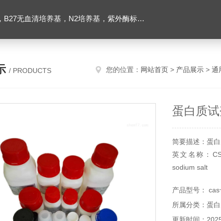
ibco胶原酶，Trizol一步法试剂，反转录酶试剂盒，脂质体2000转染试剂，Roche原装潮霉素B
示
您的位置：
网站首页
>
产品展示
>
通
/ PRODUCTS
蛋白质试
简要描述：蛋白
英文名称：CSA；Cho
sodium salt
其他名称：硫酸
产品型号： cas号
CAS号：39455-
所属分类：蛋白
更新时间：2025-