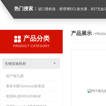
热门搜索：
进口透析袋，密理博ECL发光液，B27无血清培养基，N2培养基，紫外酶标板，Gibco胶原酶，Trizo
产品展示
/ PROD
产品分类
PRODUCT CATEGORY
生物实验耗材
国产核孔膜
赛多利斯Sartorius移液器
美国科进KIRGEN耗材