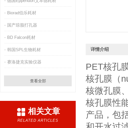
德国Eppendorf艾本德耗材
Biorad伯乐耗材
国产琼脂打孔器
BD Falcon耗材
详情介绍
韩国SPL生物耗材
赛洛捷克实验仪器
PET核孔
核孔膜（nu
查看全部
核微孔膜
核孔膜性
相关文章
产品，包
RELATED ARTICLES
和开水过