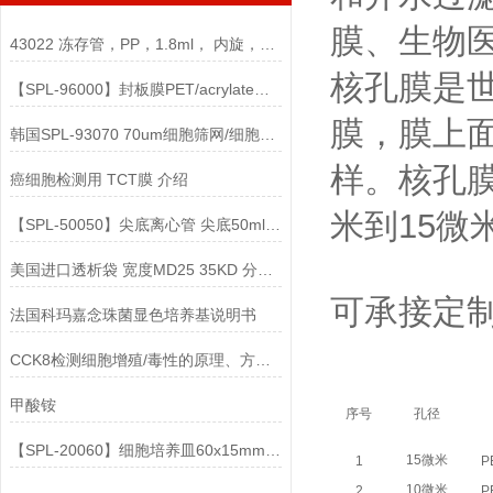
膜、生物
43022 冻存管，PP，1.8ml， 内旋，灭菌说明书
核孔膜是世
【SPL-96000】封板膜PET/acrylate透明说明
膜，膜上
韩国SPL-93070 70um细胞筛网/细胞滤网/细胞过滤器参数
样。核孔膜
癌细胞检测用 TCT膜 介绍
米到15微
【SPL-50050】尖底离心管 尖底50ml PP/HDPE说明
美国进口透析袋 宽度MD25 35KD 分子量 5.0米/卷 278元
可承接定
法国科玛嘉念珠菌显色培养基说明书
CCK8检测细胞增殖/毒性的原理、方法及注意事项
甲酸铵
序号
孔径
【SPL-20060】细胞培养皿60x15mm PS TC处理灭菌
15微米
1
P
10微米
2
P