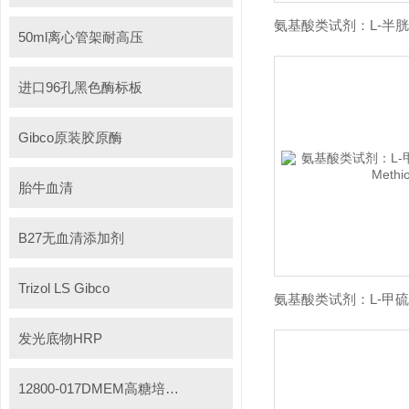
50ml离心管架耐高压
进口96孔黑色酶标板
Gibco原装胶原酶
胎牛血清
B27无血清添加剂
Trizol LS Gibco
发光底物HRP
12800-017DMEM高糖培养基